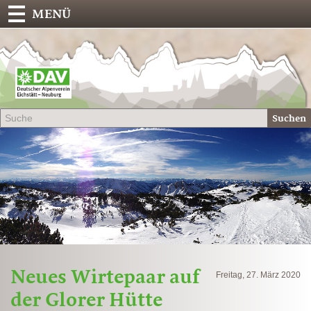
MENÜ
Deu
Alp
-
Sek
Suchen
Eich
Neues Wirtepaar auf
Freitag, 27. März 2020
der Glorer Hütte