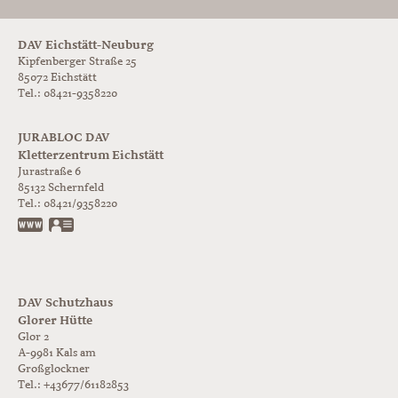
DAV Eichstätt-Neuburg
Kipfenberger Straße 25
85072 Eichstätt
Tel.: 08421-9358220
JURABLOC DAV
Kletterzentrum Eichstätt
Jurastraße 6
85132
Schernfeld
Tel.:
08421/9358220
www.jurabloc.de
vCard
DAV Schutzhaus
Glorer Hütte
Glor 2
A-9981
Kals am
Großglockner
Tel.:
+43677/61182853