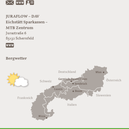
https://www.glorer-huette.at/
vCard
JURAFLOW – DAV
Eichstätt Sparkassen –
MTB Zentrum
Jurastraße 6
85132
Schernfeld
https://www.juraflow.de
Bergwetter