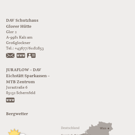
DAV Schutzhaus
Glorer Hütte
Glor 2
A-9981
Kals am
Großglockner
Tel.:
+43677/61182853
https://www.glorer-huette.at/
vCard
JURAFLOW – DAV
Eichstätt Sparkassen –
MTB Zentrum
Jurastraße 6
85132
Schernfeld
https://www.juraflow.de
Bergwetter