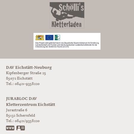
DAV Eichstätt-Neuburg
Kipfenberger Straße 25
85072 Eichstätt
Tel.: 08421-9358220
JURABLOC DAV
Kletterzentrum Eichstätt
Jurastraße 6
85132
Schernfeld
Tel.:
08421/9358220
www.jurabloc.de
vCard