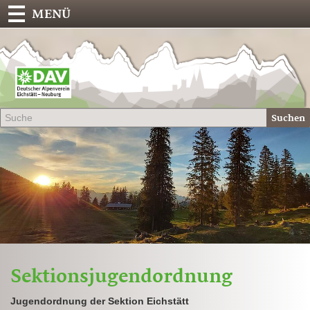
MENÜ
Deu
Alp
-
Sek
Suchen
Eich
Sektionsjugendordnung
Jugendordnung der Sektion Eichstätt