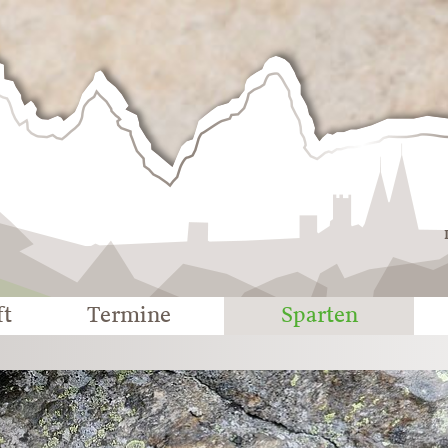
Deutscher
Alpenverein
-
Sektion
Eichstätt
ft
Termine
Sparten