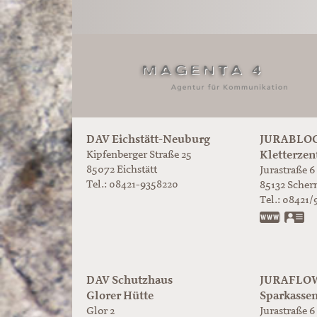
DAV Eichstätt-Neuburg
JURABLOC
Kletterzen
Kipfenberger Straße 25
85072 Eichstätt
Jurastraße 6
Tel.: 08421-9358220
85132
Scher
Tel.:
08421/
www.ju
vC
DAV Schutzhaus
JURAFLOW 
Glorer Hütte
Sparkasse
Glor 2
Jurastraße 6