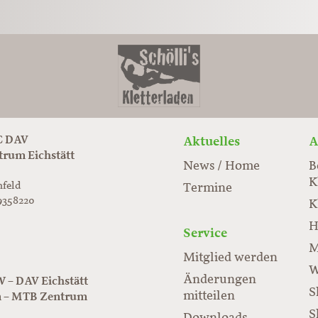
 DAV
Aktuelles
A
trum Eichstätt
News / Home
B
K
nfeld
Termine
9358220
K
rabloc.de
ard
H
Service
M
Mitglied werden
W
Änderungen
– DAV Eichstätt
S
mitteilen
n – MTB Zentrum
S
Downloads