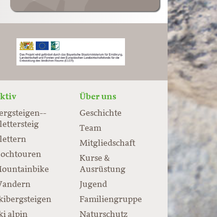
ktiv
Über uns
ergsteigen-­
Geschichte
lettersteig
Team
lettern
Mitgliedschaft
ochtouren
Kurse &
ountainbike
Ausrüstung
andern
Jugend
kibergsteigen
Familiengruppe
ki alpin
Naturschutz