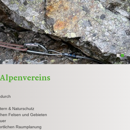
1
2
 Alpenvereins
 durch
ttern & Naturschutz
ichen Felsen und Gebieten
euer
portlichen Raumplanung