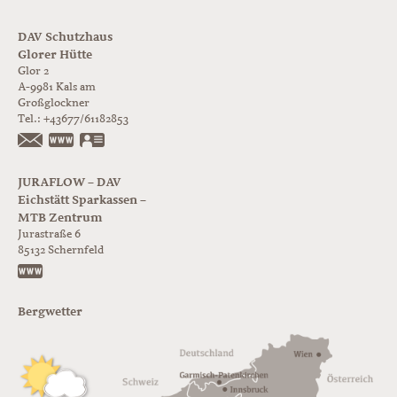
DAV Schutzhaus
Glorer Hütte
Glor 2
A-9981
Kals am
Großglockner
Tel.:
+43677/61182853
https://www.glorer-huette.at/
vCard
JURAFLOW – DAV
Eichstätt Sparkassen –
MTB Zentrum
Jurastraße 6
85132
Schernfeld
https://www.juraflow.de
Bergwetter