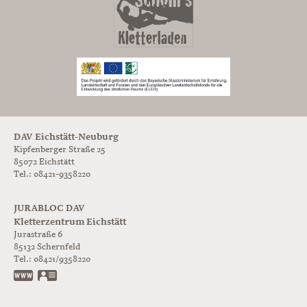
DAV Eichstätt-Neuburg
Kipfenberger Straße 25
85072 Eichstätt
Tel.: 08421-9358220
JURABLOC DAV
Kletterzentrum Eichstätt
Jurastraße 6
85132
Schernfeld
Tel.:
08421/9358220
www.jurabloc.de
vCard