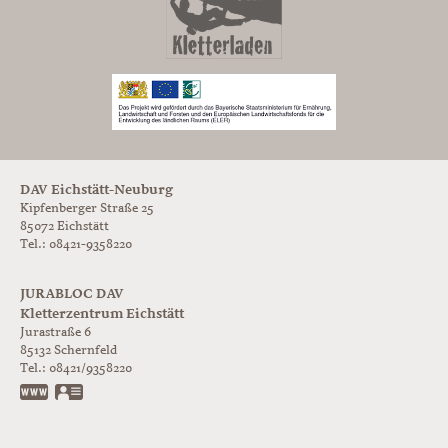
DAV Eichstätt-Neuburg
Kipfenberger Straße 25
85072 Eichstätt
Tel.: 08421-9358220
JURABLOC DAV
Kletterzentrum Eichstätt
Jurastraße 6
85132
Schernfeld
Tel.:
08421/9358220
www.jurabloc.de
vCard