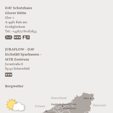
DAV Schutzhaus
Glorer Hütte
Glor 2
A-9981
Kals am
Großglockner
Tel.:
+43677/61182853
https://www.glorer-huette.at/
vCard
JURAFLOW – DAV
Eichstätt Sparkassen –
MTB Zentrum
Jurastraße 6
85132
Schernfeld
https://www.juraflow.de
Bergwetter