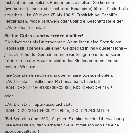
Eichstätt auf ein solides Fundament zu stellen: Sie können
(symbolisch) einen (oder mehrere) Baustein(e) für die Kletterhalle
erwerben – im Wert von 25 bis 100 €. Erhältlich bei Schölli´s
Kletterladen, Mode Jenuwein oder über die Geschäftsstelle der
DAV Sektion Eichstätt.
Sie tun Gutes – und wir reden darüber!
Ob privat oder als Unternehmer: Wenn Ihnen eine Spende am
liebsten ist, spenden Sie einen Geldbetrag in individueller Höhe –
je nach Höhe der Spende nennen wir Sie gerne unter unseren
Förderern in der Hausbroschüre des Kletterzentrums und auf
unserer Website.
Ihre Spenden erreichen uns über unsere Spendenkonten:
DAV Eichstätt – Volksbank-Raiffeisenbank Eichstätt
IBAN: DE 84721608180309602089, BIC: GENODEF1INP
oder
DAV Eichstätt – Sparkasse Eichstätt
IBAN: DE26721513400021169545, BIC: BYLADEM1EIS
(Bei Spenden über 200,- € geben Sie bitte bei der Überweisung
Ihre Adresse an, dann erhalten Sie automatisch von uns eine
Spendenquittung.)