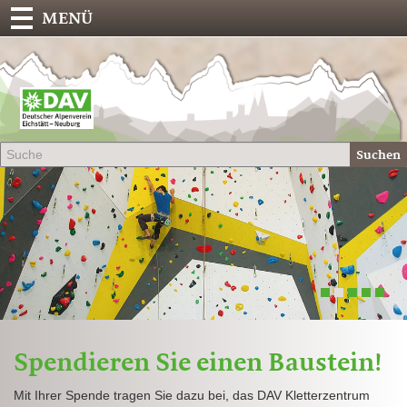
MENÜ
Deu
Alp
-
Sek
Suchen
Eich
1
2
3
4
5
Spendieren Sie einen Baustein!
Mit Ihrer Spende tragen Sie dazu bei, das DAV Kletterzentrum