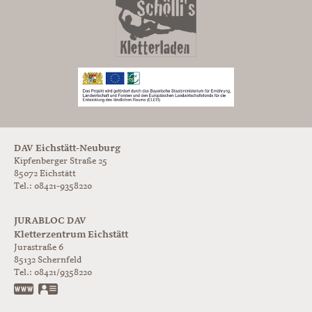
DAV Eichstätt-Neuburg
Kipfenberger Straße 25
85072 Eichstätt
Tel.: 08421-9358220
JURABLOC DAV
Kletterzentrum Eichstätt
Jurastraße 6
85132
Schernfeld
Tel.:
08421/9358220
www.jurabloc.de
vCard