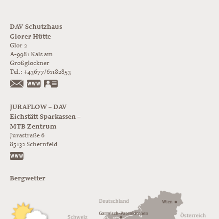
DAV Schutzhaus
Glorer Hütte
Glor 2
A-9981
Kals am
Großglockner
Tel.:
+43677/61182853
https://www.glorer-huette.at/
vCard
JURAFLOW – DAV
Eichstätt Sparkassen –
MTB Zentrum
Jurastraße 6
85132
Schernfeld
https://www.juraflow.de
Bergwetter