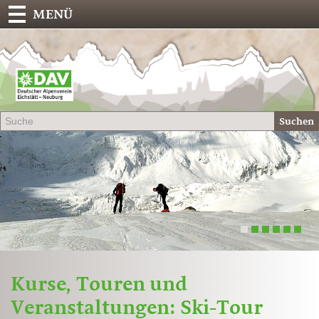
MENÜ
Deu
Alp
-
Sek
Suchen
Eich
1
2
3
4
5
6
Kurse, Touren und
Veranstaltungen: Ski-Tour