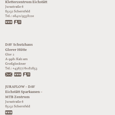
Kletterzentrum Eichstätt
Jurastraße 6
85132
Schernfeld
Tel.:
08421/9358220
www.jurabloc.de
vCard
DAV Schutzhaus
Glorer Hütte
Glor 2
A-9981
Kals am
Großglockner
Tel.:
+43677/61182853
https://www.glorer-huette.at/
vCard
JURAFLOW – DAV
Eichstätt Sparkassen –
MTB Zentrum
Jurastraße 6
85132
Schernfeld
https://www.juraflow.de