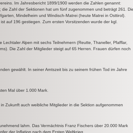
vereins. Im Jahresbericht 1899/1900 werden die Zahlen genannt:
r; die Zahl der Sektionen hat um fünf zugenommen und beträgt 261. Di
garten, Mindelheim und Windisch-Matrei (heute Matrei in Osttirol).
 ist auf 196 gestiegen. Zum ersten Vorsitzenden wurde der kgl.
 Lechtaler Alpen mit sechs Teilnehmern (Reutte, Thaneller, Pfafflar,
). Die Zahl der Mitglieder steigt auf 65 Herren. Frauen dürfen noch
nden gewählt. In seiner Amtszeit bis zu seinem frühen Tod im Jahre
ten Mal über 1.000 Mark.
n Zukunft auch weibliche Mitglieder in die Sektion aufgenommen
 zunehmend lahm. Das Vermächtnis Franz Fischers über 20.000 Mark
pfer der Inflation nach dem Ersten Weltkrieg.