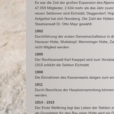
Es war die Zeit der großen Expansion des Alpen
47.059 Mitglieder, 2.634 mehr als das Jahr zuvo
neuen Sektionen sind Eichstätt, Deggendorf, Hopf
Aufgelöst hat sich Nonsberg. Die Zahl der Hütten
Staatsanwalt Dr. Otto Mayr gewählt.
1902
Durchführung der ersten Gemeinschaftstour in die
Hanauer Hütte, Muttekopf, Memminger Hütte, Zams
nicht Mitglied werden.
1905
Der Rechtsanwalt Karl Kaeppel wird zum Vorsitze
1915 erblüht die Sektion Eichstätt.
1908
Die Einnahmen des Kassenwarts steigen zum ers
1911
Durch Beschluss der Hauptversammlung können i
werden.
1914 - 1915
Der Erste Weltkrieg legt das Leben der Sektion
als Grundstein für den Bau einer Hütte wird ein O