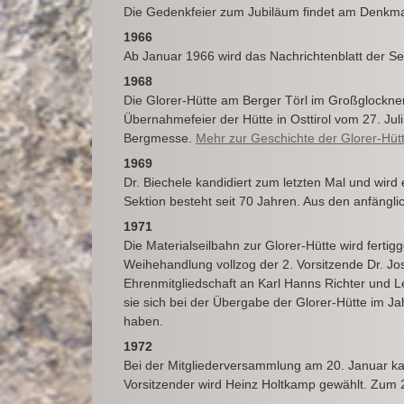
Die Gedenkfeier zum Jubiläum findet am Denkmal
1966
Ab Januar 1966 wird das Nachrichtenblatt der Sekt
1968
Die Glorer-Hütte am Berger Törl im Großglockner
Übernahmefeier der Hütte in Osttirol vom 27. Juli 
Bergmesse.
Mehr zur Geschichte der Glorer-Hüt
1969
Dr. Biechele kandidiert zum letzten Mal und wird
Sektion besteht seit 70 Jahren. Aus den anfängl
1971
Die Materialseilbahn zur Glorer-Hütte wird ferti
Weihehandlung vollzog der 2. Vorsitzende Dr. Jose
Ehrenmitgliedschaft an Karl Hanns Richter und L
sie sich bei der Übergabe der Glorer-Hütte im 
haben.
1972
Bei der Mitgliederversammlung am 20. Januar kan
Vorsitzender wird Heinz Holtkamp gewählt. Zum 2.