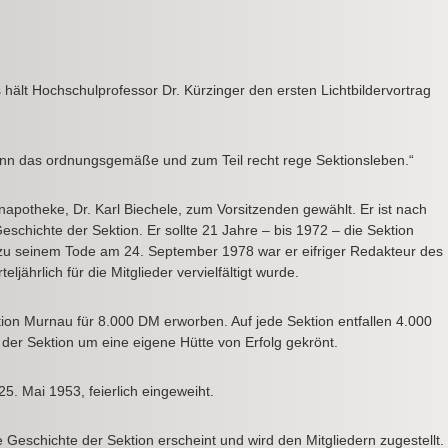
hält Hochschulprofessor Dr. Kürzinger den ersten Lichtbildervortrag
ann das ordnungsgemäße und zum Teil recht rege Sektionsleben.“
apotheke, Dr. Karl Biechele, zum Vorsitzenden gewählt. Er ist nach
eschichte der Sektion. Er sollte 21 Jahre – bis 1972 – die Sektion
is zu seinem Tode am 24. September 1978 war er eifriger Redakteur des
ljährlich für die Mitglieder vervielfältigt wurde.
ion Murnau für 8.000 DM erworben. Auf jede Sektion entfallen 4.000
r Sektion um eine eigene Hütte von Erfolg gekrönt.
5. Mai 1953, feierlich eingeweiht.
 Geschichte der Sektion erscheint und wird den Mitgliedern zugestellt.