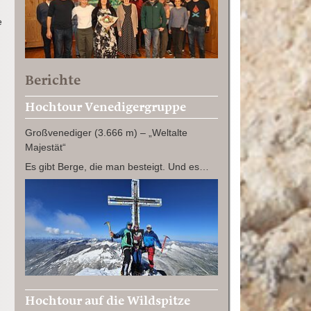
e
Berichte
Hochtour Venedigergruppe
Großvenediger (3.666 m) – „Weltalte
Majestät“
Es gibt Berge, die man besteigt. Und es…
Hochtour auf die Wildspitze