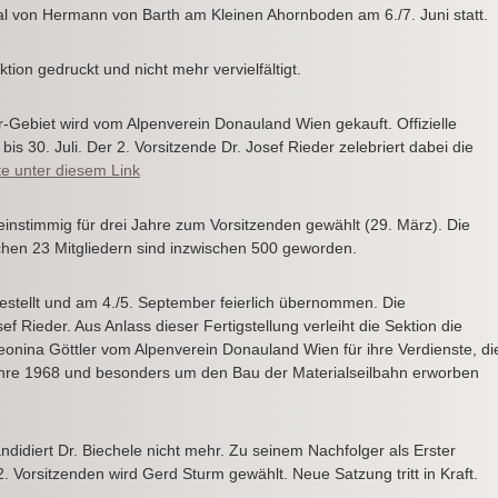
 von Hermann von Barth am Kleinen Ahornboden am 6./7. Juni statt.
ion gedruckt und nicht mehr vervielfältigt.
-Gebiet wird vom Alpenverein Donauland Wien gekauft. Offizielle
bis 30. Juli. Der 2. Vorsitzende Dr. Josef Rieder zelebriert dabei die
te unter diesem Link
 einstimmig für drei Jahre zum Vorsitzenden gewählt (29. März). Die
ichen 23 Mitgliedern sind inzwischen 500 geworden.
ggestellt und am 4./5. September feierlich übernommen. Die
f Rieder. Aus Anlass dieser Fertigstellung verleiht die Sektion die
eonina Göttler vom Alpenverein Donauland Wien für ihre Verdienste, di
Jahre 1968 und besonders um den Bau der Materialseilbahn erworben
didiert Dr. Biechele nicht mehr. Zu seinem Nachfolger als Erster
 Vorsitzenden wird Gerd Sturm gewählt. Neue Satzung tritt in Kraft.