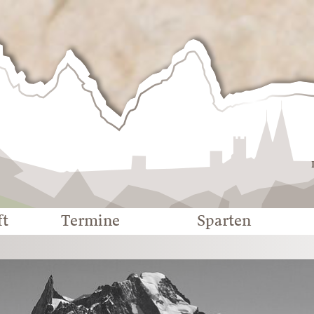
Deutscher
Alpenverein
-
Sektion
Eichstätt
ft
Termine
Sparten