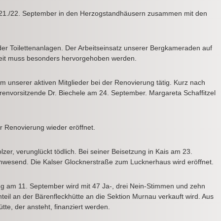
m 21./22. September in den Herzogstandhäusern zusammen mit den
er Toilettenanlagen. Der Arbeitseinsatz unserer Bergkameraden auf
e Zeit muss besonders hervorgehoben werden.
m unserer aktiven Mitglieder bei der Renovierung tätig. Kurz nach
hrenvorsitzende Dr. Biechele am 24. September. Margareta Schaffitzel
.
r Renovierung wieder eröffnet.
zer, verunglückt tödlich. Bei seiner Beisetzung in Kais am 23.
nwesend. Die Kalser Glocknerstraße zum Lucknerhaus wird eröffnet.
ng am 11. September wird mit 47 Ja-, drei Nein-Stimmen und zehn
teil an der Bärenfleckhütte an die Sektion Murnau verkauft wird. Aus
tte, der ansteht, finanziert werden.