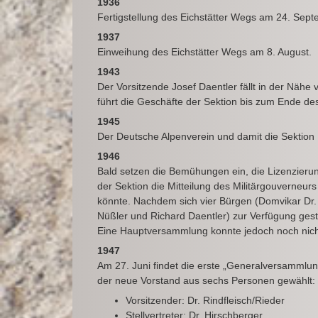
1936
Fertigstellung des Eichstätter Wegs am 24. Sept
1937
Einweihung des Eichstätter Wegs am 8. August.
1943
Der Vorsitzende Josef Daentler fällt in der Nähe
führt die Geschäfte der Sektion bis zum Ende de
1945
Der Deutsche Alpenverein und damit die Sektion 
1946
Bald setzen die Bemühungen ein, die Lizenzieru
der Sektion die Mitteilung des Militärgouverneu
könnte. Nachdem sich vier Bürgen (Domvikar Dr. 
Nüßler und Richard Daentler) zur Verfügung gestel
Eine Hauptversammlung konnte jedoch noch nicht
1947
Am 27. Juni findet die erste „Generalversammlun
der neue Vorstand aus sechs Personen gewählt:
Vorsitzender: Dr. Rindfleisch/Rieder
Stellvertreter: Dr. Hirschberger