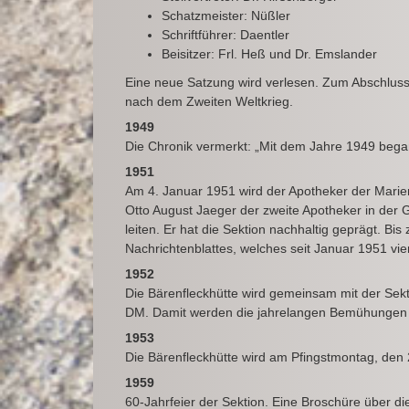
Schatzmeister: Nüßler
Schriftführer: Daentler
Beisitzer: Frl. Heß und Dr. Emslander
Eine neue Satzung wird verlesen. Zum Abschluss 
nach dem Zweiten Weltkrieg.
1949
Die Chronik vermerkt: „Mit dem Jahre 1949 beg
1951
Am 4. Januar 1951 wird der Apotheker der Marien
Otto August Jaeger der zweite Apotheker in der G
leiten. Er hat die Sektion nachhaltig geprägt. B
Nachrichtenblattes, welches seit Januar 1951 vierte
1952
Die Bärenfleckhütte wird gemeinsam mit der Sekt
DM. Damit werden die jahrelangen Bemühungen de
1953
Die Bärenfleckhütte wird am Pfingstmontag, den 2
1959
60-Jahrfeier der Sektion. Eine Broschüre über die