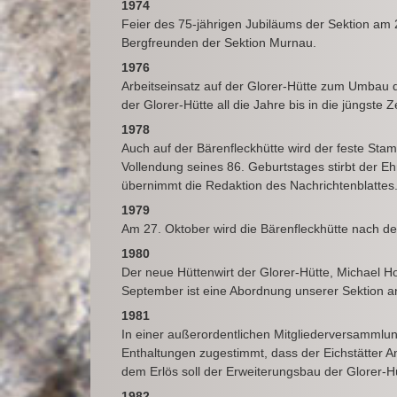
1974
Feier des 75-jährigen Jubiläums der Sektion a
Bergfreunden der Sektion Murnau.
1976
Arbeitseinsatz auf der Glorer-Hütte zum Umbau d
der Glorer-Hütte all die Jahre bis in die jüngst
1978
Auch auf der Bärenfleckhütte wird der feste Stam
Vollendung seines 86. Geburtstages stirbt der E
übernimmt die Redaktion des Nachrichtenblattes
1979
Am 27. Oktober wird die Bärenfleckhütte nach de
1980
Der neue Hüttenwirt der Glorer-Hütte, Michael Hol
September ist eine Abordnung unserer Sektion a
1981
In einer außerordentlichen Mitgliederversammlu
Enthaltungen zugestimmt, dass der Eichstätter An
dem Erlös soll der Erweiterungsbau der Glorer-Hü
1982