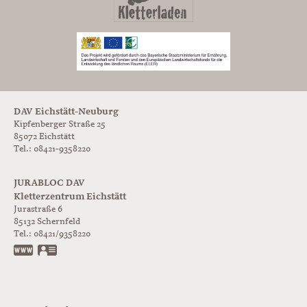
DAV Eichstätt-Neuburg
Kipfenberger Straße 25
85072 Eichstätt
Tel.: 08421-9358220
JURABLOC DAV
Kletterzentrum Eichstätt
Jurastraße 6
85132
Schernfeld
Tel.:
08421/9358220
www.jurabloc.de
vCard