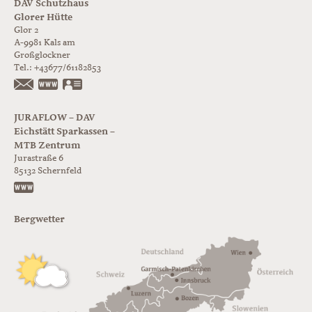
DAV Schutzhaus
Glorer Hütte
Glor 2
A-9981
Kals am
Großglockner
Tel.:
+43677/61182853
https://www.glorer-huette.at/
vCard
JURAFLOW – DAV
Eichstätt Sparkassen –
MTB Zentrum
Jurastraße 6
85132
Schernfeld
https://www.juraflow.de
Bergwetter