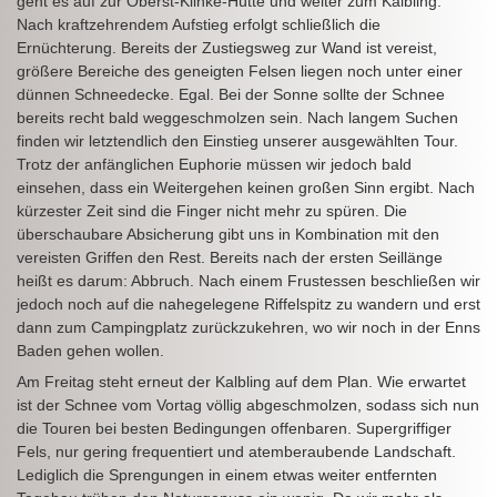
geht es auf zur Oberst-Klinke-Hütte und weiter zum Kalbling.
Nach kraftzehrendem Aufstieg erfolgt schließlich die
Ernüchterung. Bereits der Zustiegsweg zur Wand ist vereist,
größere Bereiche des geneigten Felsen liegen noch unter einer
dünnen Schneedecke. Egal. Bei der Sonne sollte der Schnee
bereits recht bald weggeschmolzen sein. Nach langem Suchen
finden wir letztendlich den Einstieg unserer ausgewählten Tour.
Trotz der anfänglichen Euphorie müssen wir jedoch bald
einsehen, dass ein Weitergehen keinen großen Sinn ergibt. Nach
kürzester Zeit sind die Finger nicht mehr zu spüren. Die
überschaubare Absicherung gibt uns in Kombination mit den
vereisten Griffen den Rest. Bereits nach der ersten Seillänge
heißt es darum: Abbruch. Nach einem Frustessen beschließen wir
jedoch noch auf die nahegelegene Riffelspitz zu wandern und erst
dann zum Campingplatz zurückzukehren, wo wir noch in der Enns
Baden gehen wollen.
Am Freitag steht erneut der Kalbling auf dem Plan. Wie erwartet
ist der Schnee vom Vortag völlig abgeschmolzen, sodass sich nun
die Touren bei besten Bedingungen offenbaren. Supergriffiger
Fels, nur gering frequentiert und atemberaubende Landschaft.
Lediglich die Sprengungen in einem etwas weiter entfernten