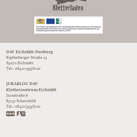
DAV Eichstätt-Neuburg
Kipfenberger Straße 25
85072 Eichstätt
Tel.: 08421-9358220
JURABLOC DAV
Kletterzentrum Eichstätt
Jurastraße 6
85132
Schernfeld
Tel.:
08421/9358220
www.jurabloc.de
vCard