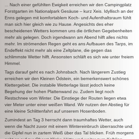
... Nach einer gefühlten Ewigkeit erreichen wir den Campingplatz
Forstgarten im Nationalpark Gesäuse ­– kurz Xeis. Idyllisch an der
Enns gelegen mit komfortablem Koch- und Aufenthaltsraum fühlt
man sich hier gleich wie zu Hause. Angesichts des eher
bescheidenen Wetters kommen uns die örtlichen Gegebenheiten
mehr als gelegen. Doch irgendwann am Abend hilft alles nichts
mehr. Im strömenden Regen geht es ans Aufbauen des Tarps, im
Endeffekt nicht mehr als eine Zeltplane, die gegen das
schlimmste Wetter hilft. Ansonsten schläft es sich wie unter freiem
Himmel.
Tags darauf geht es nach Johnsbach. Nach längerem Zustieg
erreichen wir den Kleinen Ödstein, ein bemerkenswert schönes
Klettergebiet. Die instabile Wetterlage lässt jedoch keine
Begehung der hohen Plattenwand zu. Zudem liegt noch
Restschnee vom Winter. Die Einstiege der Routen liegen etwa
vier Meter unter einer weißen Wand. Wir nutzen den Abstieg für
eine kleine Schlittenfahrt auf unserem Hosenboden.
Zumindest an Tag 3 herrscht dann traumhaftes Wetter, auch
wenn die Nacht zuvor mit einem Wintereinbruch überraschte und
die Gipfel nun in zartem Weiß über das Tal blicken. Früh morgens