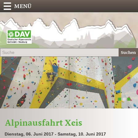
MENÜ
Deu
Alp
-
Sek
Suchen
Eich
1
2
3
Alpinausfahrt Xeis
Dienstag, 06. Juni 2017 - Samstag, 10. Juni 2017