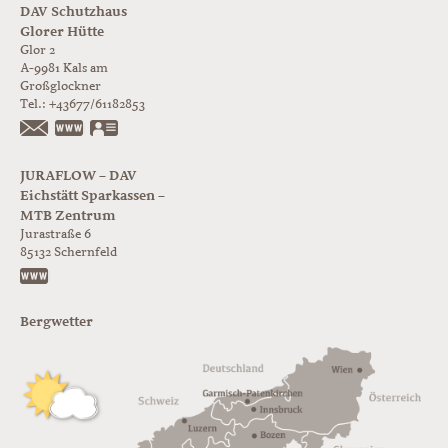
DAV Schutzhaus
Glorer Hütte
Glor 2
A-9981
Kals am
Großglockner
Tel.:
+43677/61182853
https://www.glorer-huette.at/
vCard
JURAFLOW – DAV
Eichstätt Sparkassen –
MTB Zentrum
Jurastraße 6
85132
Schernfeld
https://www.juraflow.de
Bergwetter