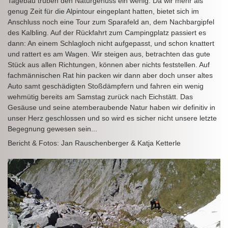
Tagebau trüben den Naturgenuss ein wenig. Da wir mehr als
genug Zeit für die Alpintour eingeplant hatten, bietet sich im
Anschluss noch eine Tour zum Sparafeld an, dem Nachbargipfel
des Kalbling. Auf der Rückfahrt zum Campingplatz passiert es
dann: An einem Schlagloch nicht aufgepasst, und schon knattert
und rattert es am Wagen. Wir steigen aus, betrachten das gute
Stück aus allen Richtungen, können aber nichts feststellen. Auf
fachmännischen Rat hin packen wir dann aber doch unser altes
Auto samt geschädigten Stoßdämpfern und fahren ein wenig
wehmütig bereits am Samstag zurück nach Eichstätt. Das
Gesäuse und seine atemberaubende Natur haben wir definitiv in
unser Herz geschlossen und so wird es sicher nicht unsere letzte
Begegnung gewesen sein...
Bericht & Fotos: Jan Rauschenberger & Katja Ketterle