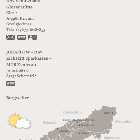
DAV Schutzhaus
Glorer Hütte
Glor 2
A-9981
Kals am
Großglockner
Tel.:
+43677/61182853
https://www.glorer-huette.at/
vCard
JURAFLOW – DAV
Eichstätt Sparkassen –
MTB Zentrum
Jurastraße 6
85132
Schernfeld
https://www.juraflow.de
Bergwetter