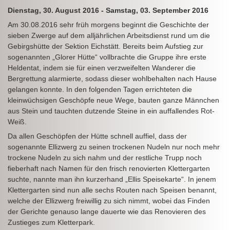
Dienstag, 30. August 2016 - Samstag, 03. September 2016
Am 30.08.2016 sehr früh morgens beginnt die Geschichte der
sieben Zwerge auf dem alljährlichen Arbeitsdienst rund um die
Gebirgshütte der Sektion Eichstätt. Bereits beim Aufstieg zur
sogenannten „Glorer Hütte“ vollbrachte die Gruppe ihre erste
Heldentat, indem sie für einen verzweifelten Wanderer die
Bergrettung alarmierte, sodass dieser wohlbehalten nach Hause
gelangen konnte. In den folgenden Tagen errichteten die
kleinwüchsigen Geschöpfe neue Wege, bauten ganze Männchen
aus Stein und tauchten dutzende Steine in ein auffallendes Rot-
Weiß.
Da allen Geschöpfen der Hütte schnell auffiel, dass der
sogenannte Ellizwerg zu seinen trockenen Nudeln nur noch mehr
trockene Nudeln zu sich nahm und der restliche Trupp noch
fieberhaft nach Namen für den frisch renovierten Klettergarten
suchte, nannte man ihn kurzerhand „Ellis Speisekarte“. In jenem
Klettergarten sind nun alle sechs Routen nach Speisen benannt,
welche der Ellizwerg freiwillig zu sich nimmt, wobei das Finden
der Gerichte genauso lange dauerte wie das Renovieren des
Zustieges zum Kletterpark.