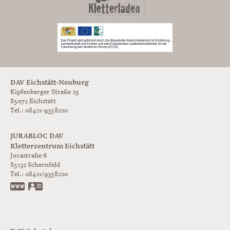
DAV Eichstätt-Neuburg
Kipfenberger Straße 25
85072 Eichstätt
Tel.: 08421-9358220
JURABLOC DAV
Kletterzentrum Eichstätt
Jurastraße 6
85132
Schernfeld
Tel.:
08421/9358220
www.jurabloc.de
vCard