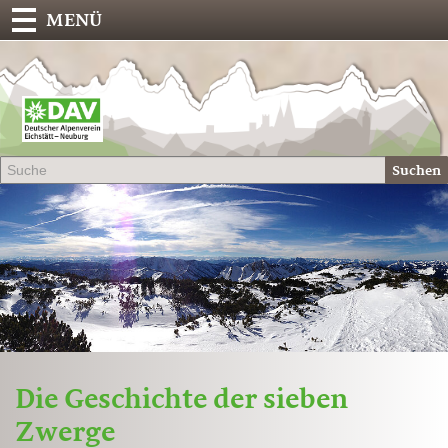
MENÜ
Deu
Alp
-
Sek
Suchen
Eich
Die Geschichte der sieben
Zwerge