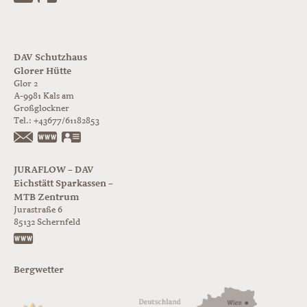
DAV Schutzhaus
Glorer Hütte
Glor 2
A-9981
Kals am
Großglockner
Tel.:
+43677/61182853
https://www.glorer-huette.at/
vCard
JURAFLOW – DAV
Eichstätt Sparkassen –
MTB Zentrum
Jurastraße 6
85132
Schernfeld
https://www.juraflow.de
Bergwetter