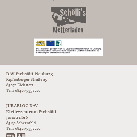
DAV Eichstätt-Neuburg
Kipfenberger Straße 25
85072 Eichstätt
Tel.: 08421-9358220
JURABLOC DAV
Kletterzentrum Eichstätt
Jurastraße 6
85132
Schernfeld
Tel.:
08421/9358220
www.jurabloc.de
vCard