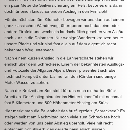
ein paar Meter die Seilversicherung am Fels, bevor es uns dann
doch für einen knieschonenden Abstieg in den Firn zieht.
Für die nächsten fünf Kilometer bewegen wir uns dann auf einem
ganz klassischen Wanderweg, überqueren noch das eine oder
andere Firnfeld und wechseln landschaftlich gesehen vom Allgäu
noch kurz in die Dolomiten. Nur wenige Wanderer kreuzen heute
unsere Pfade und wir sind fast allein auf dem eigentlich recht
bekannten Weg unterwegs.
Nach einem kurzen Anstieg in die Lahnerscharte stehen wir
endlich über dem Schrecksee. Einem der bekanntesten Ausflugs-
und Fotoziele der Allgäuer Alpen. Dieser präsentiert sich aber
noch fast komplett unter Eis, nur an den Rändern sind einige
Meter Wasser zu sehen.
Nach der Brotzeit am See steht für uns noch ein hartes Stück
Arbeit an: Der Abstieg hinunter ins Hintersteiner Tal mit nochmal
fast 5 Kilometern und 800 Höhenmeter Abstieg am Stück.
Hier merkt man die Beliebtheit des Ausflugsziels „Schrecksee“: Es
steigen selbst am Nachmittag noch viele zum Schrecksee hoch
oder werden von uns beim Abstieg überholt. Viele mit recht
einfachem Schuhwerk, das gerade beim abschüssigen