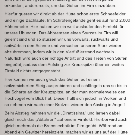
erkunden, andererseits, um das Gehen im Firn einzuüben.
Hierfür queren wir direkt ab der Hütte schon erste Schneefelder
und einige Bachläufe. Im Schrofengelände geht es auf rund 2.000
Höhenmeter. Hier nutzen wir ein weit auslaufendes Firnfeld für
unsere Übungen: Das Abbremsen eines Sturzes im Firn will
gelernt sind und so stürzen wir uns vorwärts, rückwärts und
seitwärts in den Schnee und versuchen unseren Sturz wieder
abzubremsen, indem wir in den Vierfüßlerstand wechseln.
Natürlich wird auch der richtige Antritt und das Treten von Stufen
eingeübt, sodass dem Aufstieg zur Kreuzspitze über ein weites
Firnfeld nichts entgegensteht.
Hier können wir auch gleich das Gehen auf einem
seilversicherten Steig ausprobieren und schlängeln uns so bis in
die Scharte an der Kreuzspitze, an der man normalerweise den
Hochvogel vom Blick hat. Dieser hüllt sich jedoch in Wolken und
so nehmen wir nach einer Brotzeit wieder den Abstieg in Angriff.
Beim Abstieg nehmen wir die „Direttissima“ und lernen dabei
gleich noch das „Abfahren“ auf einem Firnfeld. Hierbei wird auch
gleich mehrmals die Bremstechnik im Firn geübt. Während am
Abend ein Gewitter hereinzieht, machen wir es uns auf der Hütte