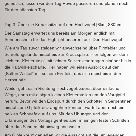
gemütlich, lassen wir den Tag Revue passieren und planen noch
für den nächsten Tag.
Tag 3: Über die Kreuzspitze auf den Hochvogel [6km, 880hm]
Der Samstag erwartet uns bereits am Morgen endlich mit
Sonnenschein für das Highlight unserer Tour: Den Hochvogel.
Wie am Tag zuvor steigen wir abwechselnd über Firnfelder und
Schrofengelände hinauf bis zur Kreuzspitze. Hier folgen wir dem
leichten „Klettersteig“ mit seinen Seilversicherungen hinüber bis in
die Kaltwinkelscharte. Hier haben wir einen Ausblick auf den
„Kalten Winkel“ mit seinem Firnfeld, das sich meist bis in den
Herbst hält.
Weiter geht es in Richtung Hochvogel: Zuerst über einfache
Wege, dann mit einigen kleinen Kletterstellen um den Vorgipfel
herum. Bevor wir den Endspurt durch den Schotter in Serpentinen
hinauf zum Gipfelkreuz angehen können, wartet aber noch ein
heikles Schneefeld auf uns. Mit den Übungen und den
Erfahrungen des Vortags geht es aber in einigen festen Schritten
über das Schneefeld hinweg und weiter.
Am Gipfelkreuz genießen wir die Aussicht auf die umliegenden