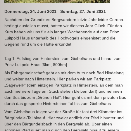
Donnerstag, 24. Juni 2021 - Sonntag, 27. Juni 2021
Nachdem der Grundkurs Bergwandern letzte Jahr leider Corona-
bedingt ausfallen musst, hatten wir diesess Jahr Glück. Für den
Kurs haben wir uns für ein langes Wochenende auf dem Prinz
Luitpold Haus unterhalb des Hochvogels eingenistet und die
Gegend rund um die Hütte erkundet.
Tag 1: Aufstieg von Hinterstein zum Giebelhaus und hinauf zum
Prinz Luitpold Haus [6km, 800hm]
Als Fahrgemeinschaft geht es mit dem Auto nach Bad Hindelang
und weiter nach Hinterstein. Hier parken wir am Parkplatz
„Sägewerk“ (dem einzigen Parkplatz in Hinterstein, an dem man
auch mehrere Tage am Stück stehen bleiben darf) und nehmen
den Bus bis zum „Grünen Hut“. Hier geht es mit dem privaten Bus
durch das gesperrte Hintersteiner Tal bis zum Giebelhaus .
Vom Giebelhaus folgen wir der Straße für fast drei Kilometer ins
Bärgündele-Tal hinauf. Hier zweigt endlich der Pfad hinunter und
über den Bärgundelsbach in den Bergwald ab. Über einen
schönen Pfad quert man durch den Bergwald hinauf zu einem