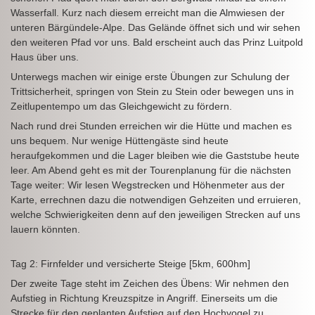
Wasserfall. Kurz nach diesem erreicht man die Almwiesen der
unteren Bärgündele-Alpe. Das Gelände öffnet sich und wir sehen
den weiteren Pfad vor uns. Bald erscheint auch das Prinz Luitpold
Haus über uns.
Unterwegs machen wir einige erste Übungen zur Schulung der
Trittsicherheit, springen von Stein zu Stein oder bewegen uns in
Zeitlupentempo um das Gleichgewicht zu fördern.
Nach rund drei Stunden erreichen wir die Hütte und machen es
uns bequem. Nur wenige Hüttengäste sind heute
heraufgekommen und die Lager bleiben wie die Gaststube heute
leer. Am Abend geht es mit der Tourenplanung für die nächsten
Tage weiter: Wir lesen Wegstrecken und Höhenmeter aus der
Karte, errechnen dazu die notwendigen Gehzeiten und erruieren,
welche Schwierigkeiten denn auf den jeweiligen Strecken auf uns
lauern könnten.
Tag 2: Firnfelder und versicherte Steige [5km, 600hm]
Der zweite Tage steht im Zeichen des Übens: Wir nehmen den
Aufstieg in Richtung Kreuzspitze in Angriff. Einerseits um die
Strecke für den geplanten Aufstieg auf den Hochvogel zu