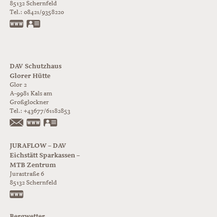
85132
Schernfeld
Tel.:
08421/9358220
www.jurabloc.de
vCard
DAV Schutzhaus
Glorer Hütte
Glor 2
A-9981
Kals am
Großglockner
Tel.:
+43677/61182853
https://www.glorer-huette.at/
vCard
JURAFLOW – DAV
Eichstätt Sparkassen –
MTB Zentrum
Jurastraße 6
85132
Schernfeld
https://www.juraflow.de
Bergwetter