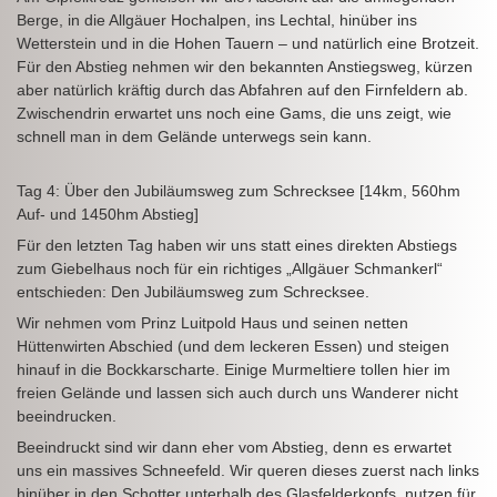
Berge, in die Allgäuer Hochalpen, ins Lechtal, hinüber ins
Wetterstein und in die Hohen Tauern – und natürlich eine Brotzeit.
Für den Abstieg nehmen wir den bekannten Anstiegsweg, kürzen
aber natürlich kräftig durch das Abfahren auf den Firnfeldern ab.
Zwischendrin erwartet uns noch eine Gams, die uns zeigt, wie
schnell man in dem Gelände unterwegs sein kann.
Tag 4: Über den Jubiläumsweg zum Schrecksee [14km, 560hm
Auf- und 1450hm Abstieg]
Für den letzten Tag haben wir uns statt eines direkten Abstiegs
zum Giebelhaus noch für ein richtiges „Allgäuer Schmankerl“
entschieden: Den Jubiläumsweg zum Schrecksee.
Wir nehmen vom Prinz Luitpold Haus und seinen netten
Hüttenwirten Abschied (und dem leckeren Essen) und steigen
hinauf in die Bockkarscharte. Einige Murmeltiere tollen hier im
freien Gelände und lassen sich auch durch uns Wanderer nicht
beeindrucken.
Beeindruckt sind wir dann eher vom Abstieg, denn es erwartet
uns ein massives Schneefeld. Wir queren dieses zuerst nach links
hinüber in den Schotter unterhalb des Glasfelderkopfs, nutzen für