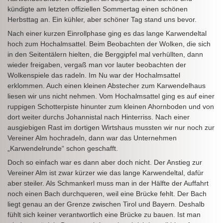
kündigte am letzten offiziellen Sommertag einen schönen
Herbsttag an. Ein kühler, aber schöner Tag stand uns bevor.
Nach einer kurzen Einrollphase ging es das lange Karwendeltal
hoch zum Hochalmsattel. Beim Beobachten der Wolken, die sich
in den Seitentälern hielten, die Berggipfel mal verhüllten, dann
wieder freigaben, vergaß man vor lauter beobachten der
Wolkenspiele das radeln. Im Nu war der Hochalmsattel
erklommen. Auch einen kleinen Abstecher zum Karwendelhaus
liesen wir uns nicht nehmen. Vom Hochalmsattel ging es auf einer
ruppigen Schotterpiste hinunter zum kleinen Ahornboden und von
dort weiter durchs Johannistal nach Hinterriss. Nach einer
ausgiebigen Rast im dortigen Wirtshaus mussten wir nur noch zur
Vereiner Alm hochradeln, dann war das Unternehmen
„Karwendelrunde“ schon geschafft.
Doch so einfach war es dann aber doch nicht. Der Anstieg zur
Vereiner Alm ist zwar kürzer wie das lange Karwendeltal, dafür
aber steiler. Als Schmankerl muss man in der Hälfte der Auffahrt
noch einen Bach durchqueren, weil eine Brücke fehlt. Der Bach
liegt genau an der Grenze zwischen Tirol und Bayern. Deshalb
fühlt sich keiner verantwortlich eine Brücke zu bauen. Ist man