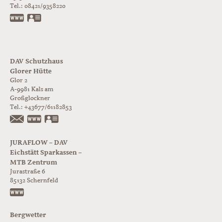
Tel.:
08421/9358220
www.jurabloc.de
vCard
DAV Schutzhaus
Glorer Hütte
Glor 2
A-9981
Kals am
Großglockner
Tel.:
+43677/61182853
https://www.glorer-huette.at/
vCard
JURAFLOW – DAV
Eichstätt Sparkassen –
MTB Zentrum
Jurastraße 6
85132
Schernfeld
https://www.juraflow.de
Bergwetter