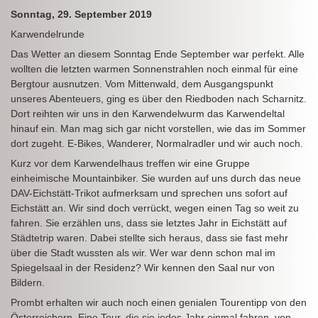
Sonntag, 29. September 2019
Karwendelrunde
Das Wetter an diesem Sonntag Ende September war perfekt. Alle
wollten die letzten warmen Sonnenstrahlen noch einmal für eine
Bergtour ausnutzen. Vom Mittenwald, dem Ausgangspunkt
unseres Abenteuers, ging es über den Riedboden nach Scharnitz.
Dort reihten wir uns in den Karwendelwurm das Karwendeltal
hinauf ein. Man mag sich gar nicht vorstellen, wie das im Sommer
dort zugeht. E-Bikes, Wanderer, Normalradler und wir auch noch.
Kurz vor dem Karwendelhaus treffen wir eine Gruppe
einheimische Mountainbiker. Sie wurden auf uns durch das neue
DAV-Eichstätt-Trikot aufmerksam und sprechen uns sofort auf
Eichstätt an. Wir sind doch verrückt, wegen einen Tag so weit zu
fahren. Sie erzählen uns, dass sie letztes Jahr in Eichstätt auf
Städtetrip waren. Dabei stellte sich heraus, dass sie fast mehr
über die Stadt wussten als wir. Wer war denn schon mal im
Spiegelsaal in der Residenz? Wir kennen den Saal nur von
Bildern.
Prombt erhalten wir auch noch einen genialen Tourentipp von den
Österreichern. Eine Tour, die sie jedes Jahr einmal fahren, von