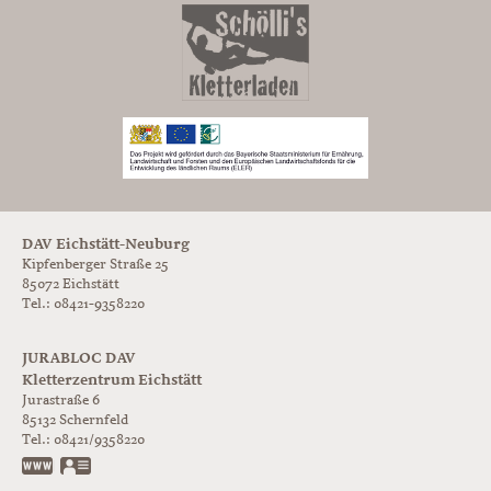
DAV Eichstätt-Neuburg
Kipfenberger Straße 25
85072 Eichstätt
Tel.: 08421-9358220
JURABLOC DAV
Kletterzentrum Eichstätt
Jurastraße 6
85132
Schernfeld
Tel.:
08421/9358220
www.jurabloc.de
vCard