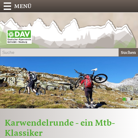
MENÜ
Deu
Alp
-
Sek
Suchen
Eich
1
2
Karwendelrunde - ein Mtb-
Klassiker