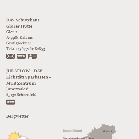
DAV Schutzhaus
Glorer Hütte
Glor 2
A-9981
Kals am
Großglockner
Tel.:
+43677/61182853
https://www.glorer-huette.at/
vCard
JURAFLOW – DAV
Eichstätt Sparkassen –
MTB Zentrum
Jurastraße 6
85132
Schernfeld
https://www.juraflow.de
Bergwetter