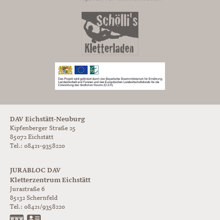
DAV Eichstätt-Neuburg
Kipfenberger Straße 25
85072 Eichstätt
Tel.: 08421-9358220
JURABLOC DAV
Kletterzentrum Eichstätt
Jurastraße 6
85132
Schernfeld
Tel.:
08421/9358220
www.jurabloc.de
vCard