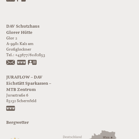
DAV Schutzhaus
Glorer Hütte
Glor 2
A-9981
Kals am
Großglockner
Tel.:
+43677/61182853
https://www.glorer-huette.at/
vCard
JURAFLOW – DAV
Eichstätt Sparkassen –
MTB Zentrum
Jurastraße 6
85132
Schernfeld
https://www.juraflow.de
Bergwetter