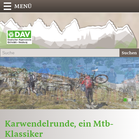
MENÜ
Deu
Alp
-
Sek
Suchen
Eich
1
2
Karwendelrunde, ein Mtb-
Klassiker