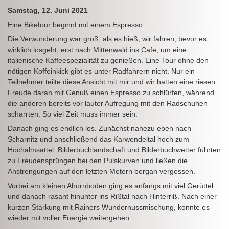
Samstag, 12. Juni 2021
Eine Biketour beginnt mit einem Espresso.
Die Verwunderung war groß, als es hieß, wir fahren, bevor es
wirklich losgeht, erst nach Mittenwald ins Cafe, um eine
italienische Kaffeespezialität zu genießen. Eine Tour ohne den
nötigen Koffeinkick gibt es unter Radfahrern nicht. Nur ein
Teilnehmer teilte diese Ansicht mit mir und wir hatten eine riesen
Freude daran mit Genuß einen Espresso zu schlürfen, während
die anderen bereits vor lauter Aufregung mit den Radschuhen
scharrten. So viel Zeit muss immer sein.
Danach ging es endlich los. Zunächst nahezu eben nach
Scharnitz und anschließend das Karwendeltal hoch zum
Hochalmsattel. Bilderbuchlandschaft und Bilderbuchwetter führten
zu Freudensprüngen bei den Pulskurven und ließen die
Anstrengungen auf den letzten Metern bergan vergessen.
Vorbei am kleinen Ahornboden ging es anfangs mit viel Gerüttel
und danach rasant hinunter ins Rißtal nach Hinterriß. Nach einer
kurzen Stärkung mit Rainers Wundernussmischung, konnte es
wieder mit voller Energie weitergehen.