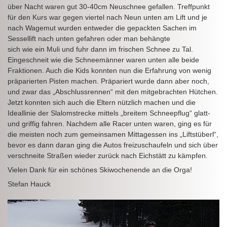
über Nacht waren gut 30-40cm Neuschnee gefallen. Treffpunkt
für den Kurs war gegen viertel nach Neun unten am Lift und je
nach Wagemut wurden entweder die gepackten Sachen im
Sessellift nach unten gefahren oder man behängte
sich wie ein Muli und fuhr dann im frischen Schnee zu Tal.
Eingeschneit wie die Schneemänner waren unten alle beide
Fraktionen. Auch die Kids konnten nun die Erfahrung von wenig
präparierten Pisten machen. Präpariert wurde dann aber noch,
und zwar das „Abschlussrennen“ mit den mitgebrachten Hütchen.
Jetzt konnten sich auch die Eltern nützlich machen und die
Ideallinie der Slalomstrecke mittels „breitem Schneepflug“ glatt-
und griffig fahren. Nachdem alle Racer unten waren, ging es für
die meisten noch zum gemeinsamen Mittagessen ins „Liftstüberl“,
bevor es dann daran ging die Autos freizuschaufeln und sich über
verschneite Straßen wieder zurück nach Eichstätt zu kämpfen.
Vielen Dank für ein schönes Skiwochenende an die Orga!
Stefan Hauck