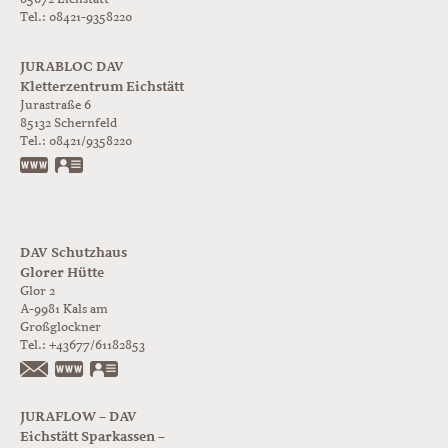
Tel.: 08421-9358220
JURABLOC DAV
Kletterzentrum Eichstätt
Jurastraße 6
85132
Schernfeld
Tel.:
08421/9358220
www.jurabloc.de
vCard
DAV Schutzhaus
Glorer Hütte
Glor 2
A-9981
Kals am
Großglockner
Tel.:
+43677/61182853
https://www.glorer-huette.at/
vCard
JURAFLOW – DAV
Eichstätt Sparkassen –