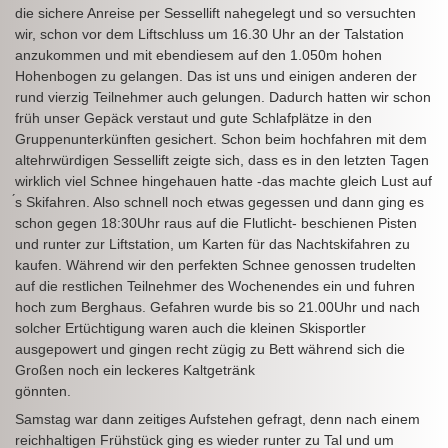
die sichere Anreise per Sessellift nahegelegt und so versuchten
wir, schon vor dem Liftschluss um 16.30 Uhr an der Talstation
anzukommen und mit ebendiesem auf den 1.050m hohen
Hohenbogen zu gelangen. Das ist uns und einigen anderen der
rund vierzig Teilnehmer auch gelungen. Dadurch hatten wir schon
früh unser Gepäck verstaut und gute Schlafplätze in den
Gruppenunterkünften gesichert. Schon beim hochfahren mit dem
altehrwürdigen Sessellift zeigte sich, dass es in den letzten Tagen
wirklich viel Schnee hingehauen hatte -das machte gleich Lust auf
́s Skifahren. Also schnell noch etwas gegessen und dann ging es
schon gegen 18:30Uhr raus auf die Flutlicht- beschienen Pisten
und runter zur Liftstation, um Karten für das Nachtskifahren zu
kaufen. Während wir den perfekten Schnee genossen trudelten
auf die restlichen Teilnehmer des Wochenendes ein und fuhren
hoch zum Berghaus. Gefahren wurde bis so 21.00Uhr und nach
solcher Ertüchtigung waren auch die kleinen Skisportler
ausgepowert und gingen recht zügig zu Bett während sich die
Großen noch ein leckeres Kaltgetränk
gönnten.
Samstag war dann zeitiges Aufstehen gefragt, denn nach einem
reichhaltigen Frühstück ging es wieder runter zu Tal und um