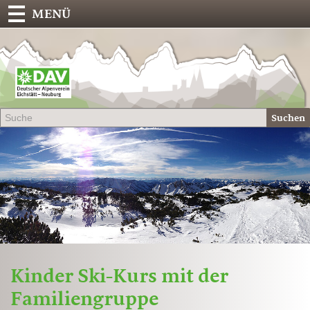
MENÜ
Deu
Alp
-
Sek
Suchen
Eich
Kinder Ski-Kurs mit der
Familiengruppe