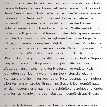
9.00Uhr begannen die Skikurse. Tom Feigl sowie Vernea Schütz,
die am Hohenbogen ein „Heimspiel“ hatten sowie Tobi Frey und
Daniel Seibold aus Eichstätt schauten sich die Skikünste unserer
Kleinen an und teilten in Gruppen auf. Leider regnete es den
ganzen Vormittag über, aber das tat dem Eifer der kleinen
Skiläufer keinen Abbruch und so wurde dem Wetter getrotzt und
bis halb zwölf gefahren und trainiert. In der Mittagspause waren
dann der Heizraum und alle verfügbaren Heizungen begehrte
Plätze, um die Ausrüstung bestmöglich zu trocknen. Vor allem bei
den Handschuhe war zu merken, das die Werbung „wasserdicht“
der harten Realität nicht statthielt -wir hatten alle pitschnasse
Hände. Nach ausgedehnter Mittagspause und viel heißer Suppe
ging es dann nachmittags weiter und jetzt hatte auch der
Wettergott ein einsehen und der Niederschlag endete. Falls
Klamotten noch klamm waren, dann trockneten die jetzt im
Fahrtwind und die immer noch guten Pistenbedingungen trieben
allen Fahrern ein breites Grinsen ins Gesicht. Demgemäß hatten
wir dann gegen viertel nach vier erschöpfte und zufriedene Kinder
und der Tag konnte im großen Gastraum gemütlich ausklingen.
Sonntag früh dann große Augen beim aus dem Fenster gucken: