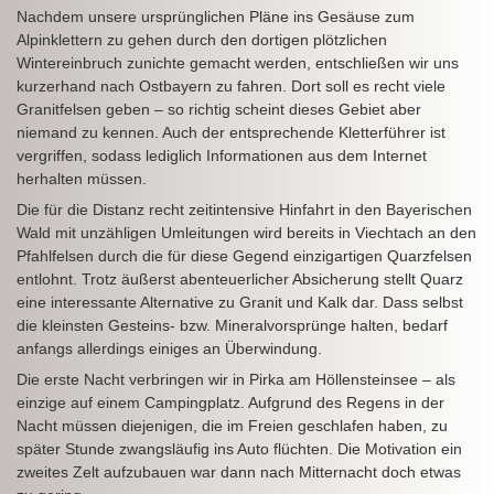
Nachdem unsere ursprünglichen Pläne ins Gesäuse zum
Alpinklettern zu gehen durch den dortigen plötzlichen
Wintereinbruch zunichte gemacht werden, entschließen wir uns
kurzerhand nach Ostbayern zu fahren. Dort soll es recht viele
Granitfelsen geben – so richtig scheint dieses Gebiet aber
niemand zu kennen. Auch der entsprechende Kletterführer ist
vergriffen, sodass lediglich Informationen aus dem Internet
herhalten müssen.
Die für die Distanz recht zeitintensive Hinfahrt in den Bayerischen
Wald mit unzähligen Umleitungen wird bereits in Viechtach an den
Pfahlfelsen durch die für diese Gegend einzigartigen Quarzfelsen
entlohnt. Trotz äußerst abenteuerlicher Absicherung stellt Quarz
eine interessante Alternative zu Granit und Kalk dar. Dass selbst
die kleinsten Gesteins- bzw. Mineralvorsprünge halten, bedarf
anfangs allerdings einiges an Überwindung.
Die erste Nacht verbringen wir in Pirka am Höllensteinsee – als
einzige auf einem Campingplatz. Aufgrund des Regens in der
Nacht müssen diejenigen, die im Freien geschlafen haben, zu
später Stunde zwangsläufig ins Auto flüchten. Die Motivation ein
zweites Zelt aufzubauen war dann nach Mitternacht doch etwas