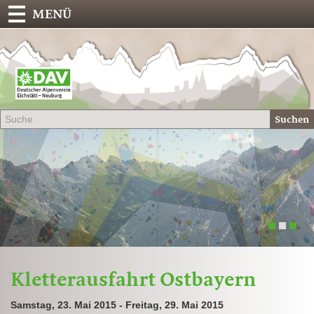
MENÜ
Deu
Alp
-
Sek
Suchen
Eich
1
2
3
Kletterausfahrt Ostbayern
Samstag, 23. Mai 2015 - Freitag, 29. Mai 2015