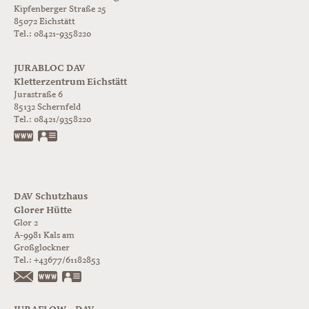
Kipfenberger Straße 25
85072 Eichstätt
Tel.: 08421-9358220
JURABLOC DAV
Kletterzentrum Eichstätt
Jurastraße 6
85132
Schernfeld
Tel.:
08421/9358220
www.jurabloc.de
vCard
DAV Schutzhaus
Glorer Hütte
Glor 2
A-9981
Kals am
Großglockner
Tel.:
+43677/61182853
https://www.glorer-huette.at/
vCard