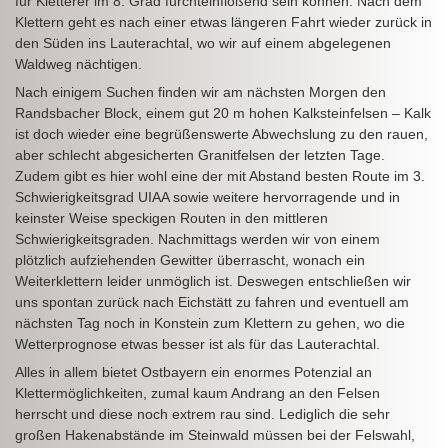
für Kletterer im 8. Grad furchteinflößend sein können. Nach dem
Klettern geht es nach einer etwas längeren Fahrt wieder zurück in
den Süden ins Lauterachtal, wo wir auf einem abgelegenen
Waldweg nächtigen.
Nach einigem Suchen finden wir am nächsten Morgen den
Randsbacher Block, einem gut 20 m hohen Kalksteinfelsen – Kalk
ist doch wieder eine begrüßenswerte Abwechslung zu den rauen,
aber schlecht abgesicherten Granitfelsen der letzten Tage.
Zudem gibt es hier wohl eine der mit Abstand besten Route im 3.
Schwierigkeitsgrad UIAA sowie weitere hervorragende und in
keinster Weise speckigen Routen in den mittleren
Schwierigkeitsgraden. Nachmittags werden wir von einem
plötzlich aufziehenden Gewitter überrascht, wonach ein
Weiterklettern leider unmöglich ist. Deswegen entschließen wir
uns spontan zurück nach Eichstätt zu fahren und eventuell am
nächsten Tag noch in Konstein zum Klettern zu gehen, wo die
Wetterprognose etwas besser ist als für das Lauterachtal.
Alles in allem bietet Ostbayern ein enormes Potenzial an
Klettermöglichkeiten, zumal kaum Andrang an den Felsen
herrscht und diese noch extrem rau sind. Lediglich die sehr
großen Hakenabstände im Steinwald müssen bei der Felswahl,