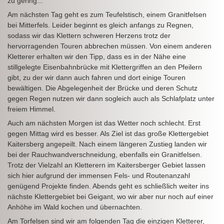
zu gering...
Am nächsten Tag geht es zum Teufelstisch, einem Granitfelsen
bei Mitterfels. Leider beginnt es gleich anfangs zu Regnen,
sodass wir das Klettern schweren Herzens trotz der
hervorragenden Touren abbrechen müssen. Von einem anderen
Kletterer erhalten wir den Tipp, dass es in der Nähe eine
stillgelegte Eisenbahnbrücke mit Klettergriffen an den Pfeilern
gibt, zu der wir dann auch fahren und dort einige Touren
bewältigen. Die Abgelegenheit der Brücke und deren Schutz
gegen Regen nutzen wir dann sogleich auch als Schlafplatz unter
freiem Himmel.
Auch am nächsten Morgen ist das Wetter noch schlecht. Erst
gegen Mittag wird es besser. Als Ziel ist das große Klettergebiet
Kaitersberg angepeilt. Nach einem längeren Zustieg landen wir
bei der Rauchwandverschneidung, ebenfalls ein Granitfelsen.
Trotz der Vielzahl an Kletterern im Kaitersberger Gebiet lassen
sich hier aufgrund der immensen Fels- und Routenanzahl
genügend Projekte finden. Abends geht es schließlich weiter ins
nächste Klettergebiet bei Geigant, wo wir aber nur noch auf einer
Anhöhe im Wald kochen und übernachten.
Am Torfelsen sind wir am folgenden Tag die einzigen Kletterer,