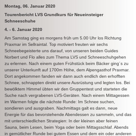
Montag, 06. Januar 2020
Tourenbericht LVS Grundkurs für Neueinsteiger
Schneeschuhe
4. - 6. Januar 2020
Am Samstag ging es morgens früh um 5.00 Uhr los Richtung
Praxmar im Sellraintal. Top motiviert freuten wir sechs
Schneebegeisterte uns darauf, von unseren beiden Guides
Norbert und Flo alles zum Thema LVS und Schneeschuhgehen
zu erlernen. Nach einem guten Frühstück beim Bäcker ging´s zu
unserer Unterkunft auf 1700m Höhe, dem Alpengasthof Praxmar.
Dort angekommen fanden wir dann auch endlich den erhofften
Schnee, schnappten direkt unsere Ausrüstung und legten los. Bei
bewölktem Himmel übten wir den Gruppentest und starteten die
Suche nach vergrabenen LVS-Geräten. Nach einem Mittagessen
im Warmen folgte die nächste Runde: Im Schnee suchen,
sondieren und ausgraben. Nachmittags galt es dann, neue
Energie für das bevorstehende Abendessen zu sammeln, und das
mit unterschiedlichen Strategien: In der kleinen aber feinen
Sauna, beim Lesen, beim Yoga oder beim Mittagsschlaf. Abends
in gemütlicher Runde bei gutem Essen und dem ein oder anderen