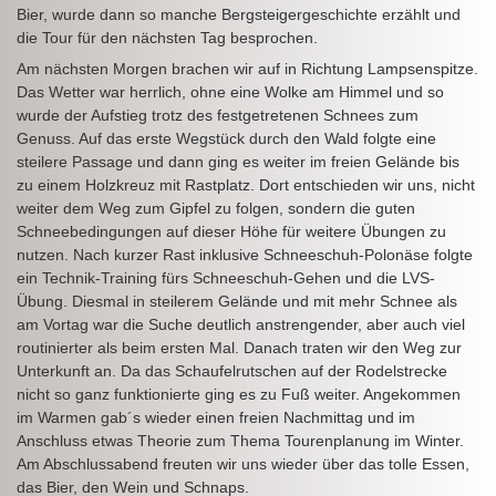
Bier, wurde dann so manche Bergsteigergeschichte erzählt und
die Tour für den nächsten Tag besprochen.
Am nächsten Morgen brachen wir auf in Richtung Lampsenspitze.
Das Wetter war herrlich, ohne eine Wolke am Himmel und so
wurde der Aufstieg trotz des festgetretenen Schnees zum
Genuss. Auf das erste Wegstück durch den Wald folgte eine
steilere Passage und dann ging es weiter im freien Gelände bis
zu einem Holzkreuz mit Rastplatz. Dort entschieden wir uns, nicht
weiter dem Weg zum Gipfel zu folgen, sondern die guten
Schneebedingungen auf dieser Höhe für weitere Übungen zu
nutzen. Nach kurzer Rast inklusive Schneeschuh-Polonäse folgte
ein Technik-Training fürs Schneeschuh-Gehen und die LVS-
Übung. Diesmal in steilerem Gelände und mit mehr Schnee als
am Vortag war die Suche deutlich anstrengender, aber auch viel
routinierter als beim ersten Mal. Danach traten wir den Weg zur
Unterkunft an. Da das Schaufelrutschen auf der Rodelstrecke
nicht so ganz funktionierte ging es zu Fuß weiter. Angekommen
im Warmen gab´s wieder einen freien Nachmittag und im
Anschluss etwas Theorie zum Thema Tourenplanung im Winter.
Am Abschlussabend freuten wir uns wieder über das tolle Essen,
das Bier, den Wein und Schnaps.