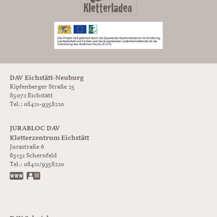
DAV Eichstätt-Neuburg
Kipfenberger Straße 25
85072 Eichstätt
Tel.: 08421-9358220
JURABLOC DAV
Kletterzentrum Eichstätt
Jurastraße 6
85132
Schernfeld
Tel.:
08421/9358220
www.jurabloc.de
vCard