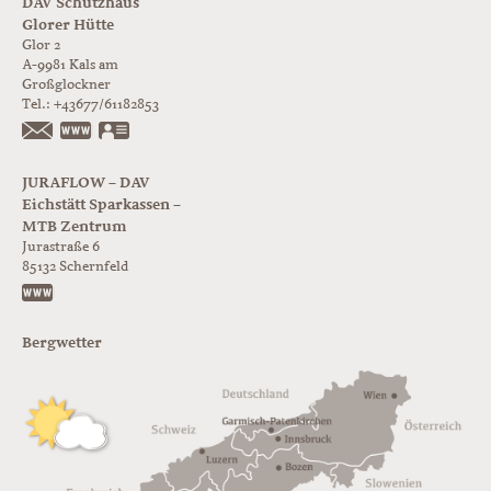
DAV Schutzhaus
Glorer Hütte
Glor 2
A-9981
Kals am
Großglockner
Tel.:
+43677/61182853
https://www.glorer-huette.at/
vCard
JURAFLOW – DAV
Eichstätt Sparkassen –
MTB Zentrum
Jurastraße 6
85132
Schernfeld
https://www.juraflow.de
Bergwetter