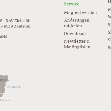
H
Service
M
Mitglied werden
W
Änderungen
– DAV Eichstätt
S
mitteilen
n – MTB Zentrum
S
Downloads
nfeld
S
Newsletter &
/www.juraflow.de
Mailinglisten
S