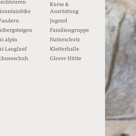
ochtouren
Kurse &
ountainbike
Ausrüstung
andern
Jugend
kibergsteigen
Familiengruppe
ki alpin
Naturschutz
ki Langlauf
Kletterhalle
chneeschuh
Glorer Hütte