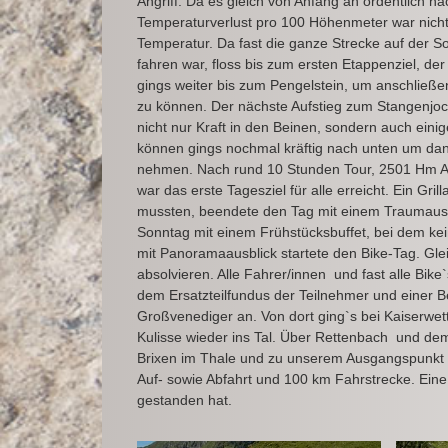
Angriff. Da es gleich von Anfang an ordentlich n
Temperaturverlust pro 100 Höhenmeter war nicht
Temperatur. Da fast die ganze Strecke auf der S
fahren war, floss bis zum ersten Etappenziel, de
gings weiter bis zum Pengelstein, um anschließe
zu können. Der nächste Aufstieg zum Stangenjoch
nicht nur Kraft in den Beinen, sondern auch eini
können gings nochmal kräftig nach unten um dann
nehmen. Nach rund 10 Stunden Tour, 2501 Hm Au
war das erste Tagesziel für alle erreicht. Ein Gri
mussten, beendete den Tag mit einem Traumausb
Sonntag mit einem Frühstücksbuffet, bei dem kei
mit Panoramaausblick startete den Bike-Tag. Glei
absolvieren. Alle Fahrer/innen und fast alle Bi
dem Ersatzteilfundus der Teilnehmer und einer Be
Großvenediger an. Von dort ging`s bei Kaiserwett
Kulisse wieder ins Tal. Über Rettenbach und dem
Brixen im Thale und zu unserem Ausgangspunkt K
Auf- sowie Abfahrt und 100 km Fahrstrecke. Eine
gestanden hat.