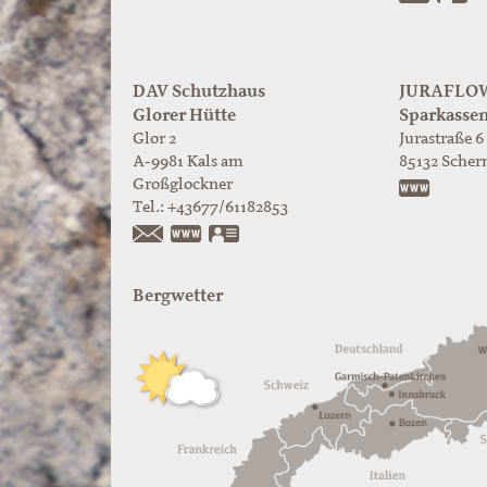
DAV Schutzhaus
JURAFLOW 
Glorer Hütte
Sparkasse
Glor 2
Jurastraße 6
A-9981
Kals am
85132
Scher
Großglockner
https:/
Tel.:
+43677/61182853
https://www.glorer-huette.at/
vCard
Bergwetter