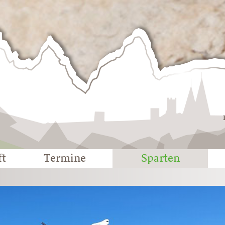
Deutscher
Alpenverein
-
Sektion
Eichstätt
ft
Termine
Sparten