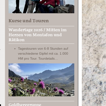
Kurse und Touren
Wandertage 2026 / Mitten im
Herzen von Montafon und
Rätikon
n
Tagestouren von 6-8 Stunden auf
r
verschiedene Gipfel mit ca. 1.000
HM pro Tour. Tourdetails…
Goldberggruppe