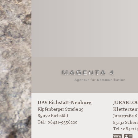
DAV Eichstätt-Neuburg
JURABLOC
Kletterzen
Kipfenberger Straße 25
85072 Eichstätt
Jurastraße 6
Tel.: 08421-9358220
85132
Scher
Tel.:
08421/
www.ju
vC