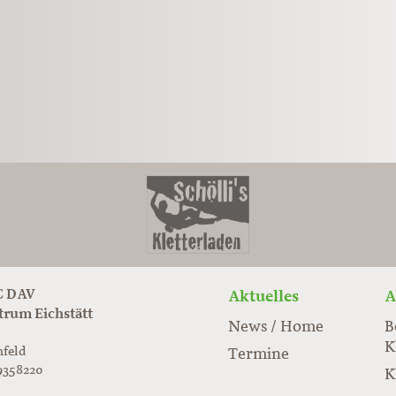
 DAV
Aktuelles
A
trum Eichstätt
News / Home
B
K
nfeld
Termine
9358220
K
rabloc.de
ard