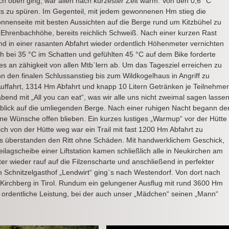
ach oben ging, war allen nach kürzester Zeit warm. Von den 0,6 °C
s zu spüren. Im Gegenteil, mit jedem gewonnenen Hm stieg die
onnenseite mit besten Aussichten auf die Berge rund um Kitzbühel zu
r Ehrenbachhöhe, bereits reichlich Schweiß. Nach einer kurzen Rast
nd in einer rasanten Abfahrt wieder ordentlich Höhenmeter vernichten
 bei 35 °C im Schatten und gefühlten 45 °C auf dem Bike forderte
ges an zähigkeit von allen Mtb`lern ab. Um das Tagesziel erreichen zu
 den finalen Schlussanstieg bis zum Wildkogelhaus in Angriff zu
ffahrt, 1314 Hm Abfahrt und knapp 10 Litern Getränken je Teilnehmer
llabend mit „All you can eat“, was wir alle uns nicht zweimal sagen lasse
lick auf die umliegenden Berge. Nach einer ruhigen Nacht begann de
ne Wünsche offen blieben. Ein kurzes lustiges „Warmup“ vor der Hütte
ch von der Hütte weg war ein Trail mit fast 1200 Hm Abfahrt zu
ke`s überstanden den Ritt ohne Schäden. Mit handwerklichem Geschick,
ilagscheibe einer Liftstation kamen schließlich alle in Neukirchen am
er wieder rauf auf die Filzenscharte und anschließend in perfekter
 Schnitzelgasthof „Lendwirt“ ging`s nach Westendorf. Von dort nach
irchberg in Tirol. Rundum ein gelungener Ausflug mit rund 3600 Hm
 ordentliche Leistung, bei der auch unser „Mädchen“ seinen „Mann“