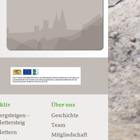
ktiv
Über uns
ergsteigen-­
Geschichte
lettersteig
Team
lettern
Mitgliedschaft