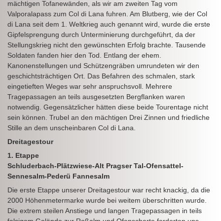
mächtigen Tofanewänden, als wir am zweiten Tag vom
Valporalapass zum Col di Lana fuhren. Am Blutberg, wie der Col
di Lana seit dem 1. Weltkrieg auch genannt wird, wurde die erste
Gipfelsprengung durch Unterminierung durchgeführt, da der
Stellungskrieg nicht den gewünschten Erfolg brachte. Tausende
Soldaten fanden hier den Tod. Entlang der ehem.
Kanonenstellungen und Schützengräben umrundeten wir den
geschichtsträchtigen Ort. Das Befahren des schmalen, stark
eingetieften Weges war sehr anspruchsvoll. Mehrere
Tragepassagen an teils ausgesetzten Bergflanken waren
notwendig. Gegensätzlicher hätten diese beide Tourentage nicht
sein können. Trubel an den mächtigen Drei Zinnen und friedliche
Stille an dem unscheinbaren Col di Lana.
Dreitagestour
1. Etappe
Schluderbach-Plätzwiese-Alt Pragser Tal-Ofensattel-
Sennesalm-Pederü Fannesalm
Die erste Etappe unserer Dreitagestour war recht knackig, da die
2000 Höhenmetermarke wurde bei weitem überschritten wurde.
Die extrem steilen Anstiege und langen Tragepassagen in teils
felsigem Gelände zur Roßalm und Ofenscharte forderten uns