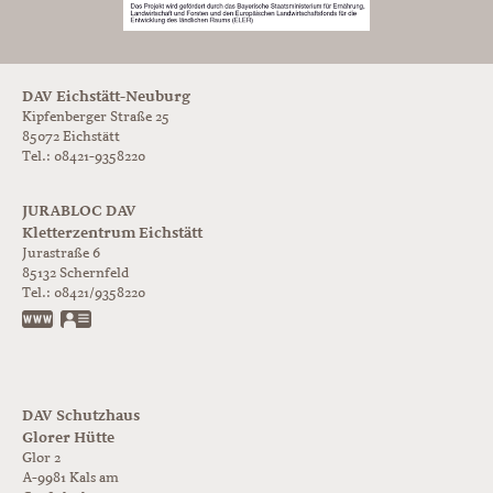
DAV Eichstätt-Neuburg
Kipfenberger Straße 25
85072 Eichstätt
Tel.: 08421-9358220
JURABLOC DAV
Kletterzentrum Eichstätt
Jurastraße 6
85132
Schernfeld
Tel.:
08421/9358220
www.jurabloc.de
vCard
DAV Schutzhaus
Glorer Hütte
Glor 2
A-9981
Kals am