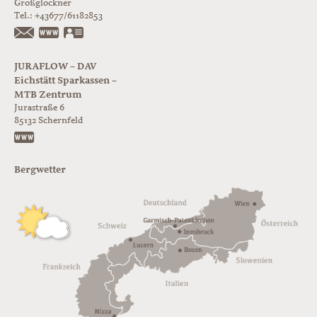
Großglockner
Tel.:
+43677/61182853
https://www.glorer-huette.at/
vCard
JURAFLOW – DAV
Eichstätt Sparkassen –
MTB Zentrum
Jurastraße 6
85132
Schernfeld
https://www.juraflow.de
Bergwetter