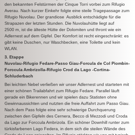
den bekannten Felstürmen der Cinque Torri vorbei zum Rifugio
Averau. Nach kurzer Einkehr folgte eine steile Tragepassage zum
Rifugio Nuvolau. Der grandiose Ausblick entschädigte für die
Strapazen der letzten Stunden. Die Nuvolauhütte liegt auf
2500 m, ist die älteste Hütte der Dolomiten und thront wie ein
Adlernest auf dem Gipfel. Der Komfort ist recht eingeschränkt: es
gibt keine Duschen, nur Waschbecken, eine Toilette und kein
WLAN.
3. Etappe
Nuvolau-Rifugio Fedare-Passo Giau-Forcula de Col Piombin-
Forccula Ambrizolla-Rifugio Crod da Lago -Cortina-
Schluderbach
Bei leichten Nebel verließen wir unser Adlernest und starteten mit
einer schönen Trailabfahrt zum Rifugio Fedare. Parallel läuft
gerade ein Bikerennen und wir spielen dazu Statisten ohne
Gewinnaussichten und nutzten die freie Auffahrt zum Passo Giau.
Nach dem Pass folgte eine sehr schwierige Durchquerung
zwischen den Gipfeln des Cernera, Becco di Mezzodi und Croda
da Lago zur Forccula Ambrizola. Ein schöner Downhill runter zum
türkisfarbenen Lago Federa, in dem sich die steilen Wände des
Croda da Lago spiegelten. Im Rifugio stärkten wir uns mit typisch