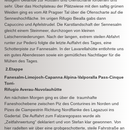
sehr. Über das Hochplateau der Plätzwiese mit den saftig grünen
Weiden ging es vom Alt Pragser Tal über die Ofenscharte auf die
Senneshochfläche. Im urigen Rifugio Biealla gabs dann
Capuccino und Apfelstrudel. Die Karstlandschaft der Sennesalm
gleicht einem Steinmeer, durchzogen von kleinen
Latschenniederungen. Nach der langen, extrem steilen Abfahrt
runter zur Pederü folgte die letzte Auffahrt des Tages, eine
Schotterpiste zur Fannesalm. In der Lavarellahütte entlohnte uns
ein gutes Abendessen sowie ein gemütliches Nachtlager für die
Mühen des Tages.
2.Etappe
Fanesalm-Limojoch-Capanna Alpina-Valporalla Pass-Cinque
Torri-
Rifugio Averau-Nuvolauhütte
Am nächsten Morgen ging es über die traumhafte
Faneshochebene zwischen Piz des Conturines im Norden und
Pizes de Ciampestrin Richtung Nordflanke des Lagazuoi ins
Gadertal. Die Auffahrt zum Falzaregopass wurde als
„Zeitfahrwertung“ deklariert und von Stefan klar gewonnen. Von
hier radelten wir über eine grobgeschotterte, steile Fahrstraße an