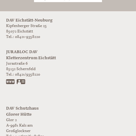
DAV Eichstätt-Neuburg
Kipfenberger Straße 25
85072 Eichstätt
Tel.: 08421-9358220
JURABLOC DAV
Kletterzentrum Eichstätt
Jurastraße 6
85132
Schernfeld
Tel.:
08421/9358220
www.jurabloc.de
vCard
DAV Schutzhaus
Glorer Hütte
Glor 2
A-9981
Kals am
Großglockner