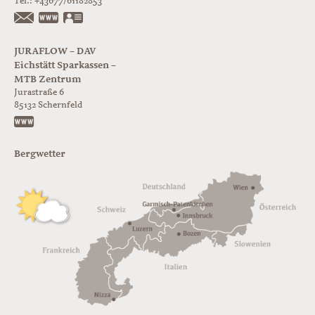
Tel.:
+43677/61182853
https://www.glorer-huette.at/
vCard
JURAFLOW – DAV
Eichstätt Sparkassen –
MTB Zentrum
Jurastraße 6
85132
Schernfeld
https://www.juraflow.de
Bergwetter