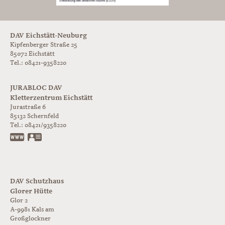
DAV Eichstätt-Neuburg
Kipfenberger Straße 25
85072 Eichstätt
Tel.: 08421-9358220
JURABLOC DAV
Kletterzentrum Eichstätt
Jurastraße 6
85132
Schernfeld
Tel.:
08421/9358220
www.jurabloc.de
vCard
DAV Schutzhaus
Glorer Hütte
Glor 2
A-9981
Kals am
Großglockner