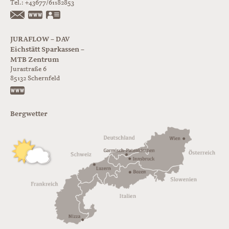
Tel.:
+43677/61182853
https://www.glorer-huette.at/
vCard
JURAFLOW – DAV
Eichstätt Sparkassen –
MTB Zentrum
Jurastraße 6
85132
Schernfeld
https://www.juraflow.de
Bergwetter