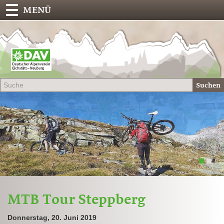
MENÜ
Deu
Alp
-
Sek
Suchen
Eich
1
2
MTB Tour Steppberg
Donnerstag, 20. Juni 2019