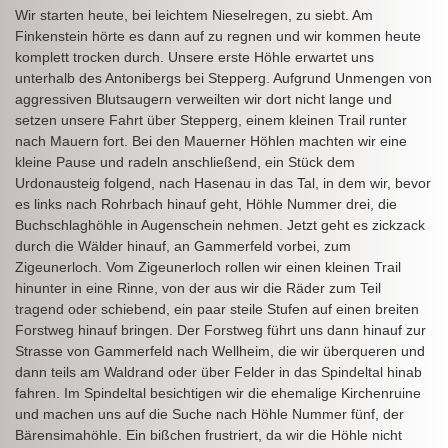
Wir starten heute, bei leichtem Nieselregen, zu siebt. Am
Finkenstein hörte es dann auf zu regnen und wir kommen heute
komplett trocken durch. Unsere erste Höhle erwartet uns
unterhalb des Antonibergs bei Stepperg. Aufgrund Unmengen von
aggressiven Blutsaugern verweilten wir dort nicht lange und
setzen unsere Fahrt über Stepperg, einem kleinen Trail runter
nach Mauern fort. Bei den Mauerner Höhlen machten wir eine
kleine Pause und radeln anschließend, ein Stück dem
Urdonausteig folgend, nach Hasenau in das Tal, in dem wir, bevor
es links nach Rohrbach hinauf geht, Höhle Nummer drei, die
Buchschlaghöhle in Augenschein nehmen. Jetzt geht es zickzack
durch die Wälder hinauf, an Gammerfeld vorbei, zum
Zigeunerloch. Vom Zigeunerloch rollen wir einen kleinen Trail
hinunter in eine Rinne, von der aus wir die Räder zum Teil
tragend oder schiebend, ein paar steile Stufen auf einen breiten
Forstweg hinauf bringen. Der Forstweg führt uns dann hinauf zur
Strasse von Gammerfeld nach Wellheim, die wir überqueren und
dann teils am Waldrand oder über Felder in das Spindeltal hinab
fahren. Im Spindeltal besichtigen wir die ehemalige Kirchenruine
und machen uns auf die Suche nach Höhle Nummer fünf, der
Bärensimahöhle. Ein bißchen frustriert, da wir die Höhle nicht