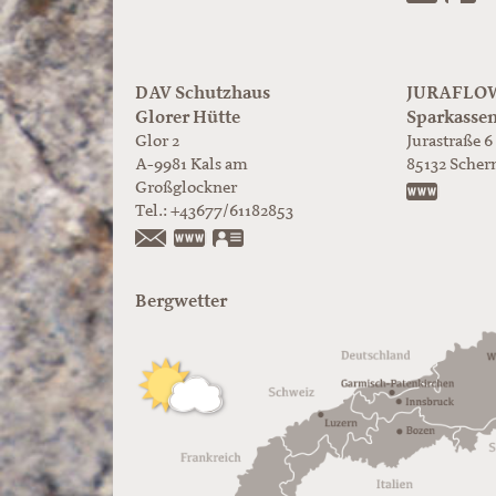
DAV Schutzhaus
JURAFLOW 
Glorer Hütte
Sparkasse
Glor 2
Jurastraße 6
A-9981
Kals am
85132
Scher
Großglockner
https:/
Tel.:
+43677/61182853
https://www.glorer-huette.at/
vCard
Bergwetter