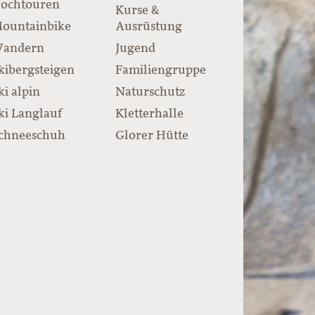
ochtouren
Kurse &
ountainbike
Ausrüstung
andern
Jugend
kibergsteigen
Familiengruppe
ki alpin
Naturschutz
ki Langlauf
Kletterhalle
chneeschuh
Glorer Hütte