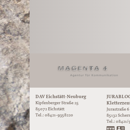
DAV Eichstätt-Neuburg
JURABLOC
Kletterzen
Kipfenberger Straße 25
85072 Eichstätt
Jurastraße 6
Tel.: 08421-9358220
85132
Scher
Tel.:
08421/
www.ju
vC