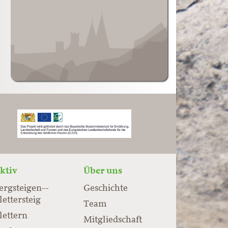
ktiv
Über uns
ergsteigen-­
Geschichte
lettersteig
Team
lettern
Mitgliedschaft