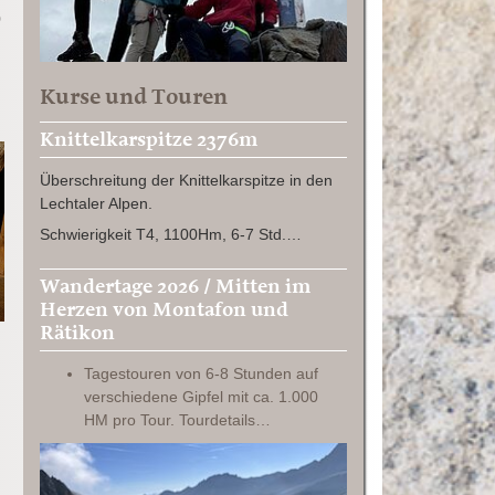
0
Kurse und Touren
Knittelkarspitze 2376m
Überschreitung der Knittelkarspitze in den
Lechtaler Alpen.
Schwierigkeit T4, 1100Hm, 6-7 Std.…
Wandertage 2026 / Mitten im
Herzen von Montafon und
Rätikon
Tagestouren von 6-8 Stunden auf
verschiedene Gipfel mit ca. 1.000
HM pro Tour. Tourdetails…