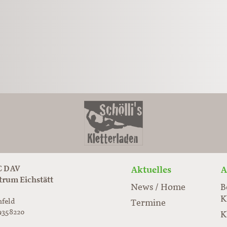
 DAV
Aktuelles
A
trum Eichstätt
News / Home
B
K
nfeld
Termine
9358220
K
rabloc.de
ard