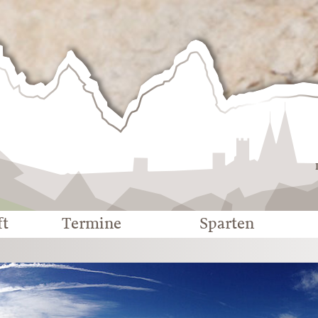
Deutscher
Alpenverein
-
Sektion
Eichstätt
ft
Termine
Sparten