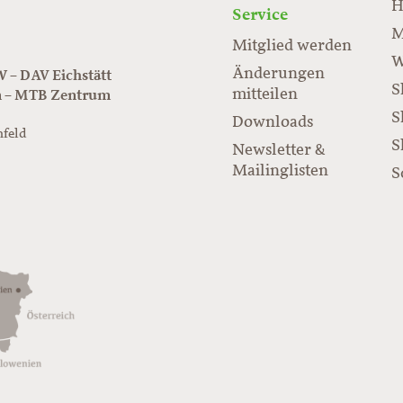
H
Service
M
Mitglied werden
W
Änderungen
– DAV Eichstätt
S
mitteilen
n – MTB Zentrum
S
Downloads
nfeld
S
Newsletter &
/www.juraflow.de
Mailinglisten
S