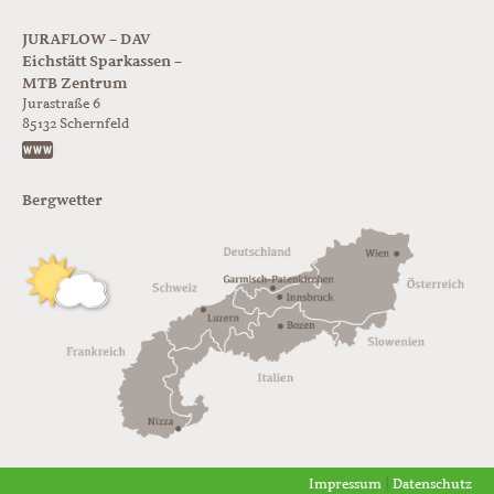
JURAFLOW – DAV
Eichstätt Sparkassen –
MTB Zentrum
Jurastraße 6
85132
Schernfeld
https://www.juraflow.de
Bergwetter
Impressum
|
Datenschutz