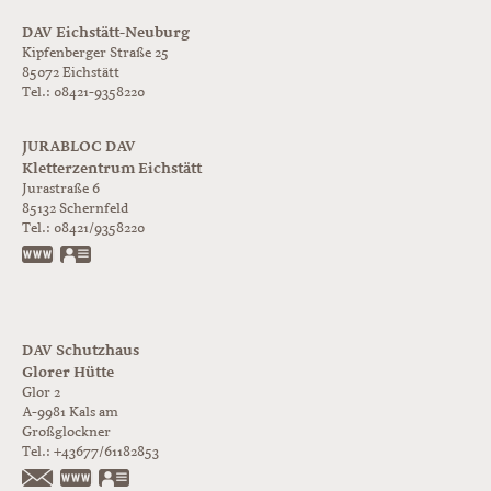
DAV Eichstätt-Neuburg
Kipfenberger Straße 25
85072 Eichstätt
Tel.: 08421-9358220
JURABLOC DAV
Kletterzentrum Eichstätt
Jurastraße 6
85132
Schernfeld
Tel.:
08421/9358220
www.jurabloc.de
vCard
DAV Schutzhaus
Glorer Hütte
Glor 2
A-9981
Kals am
Großglockner
Tel.:
+43677/61182853
https://www.glorer-huette.at/
vCard