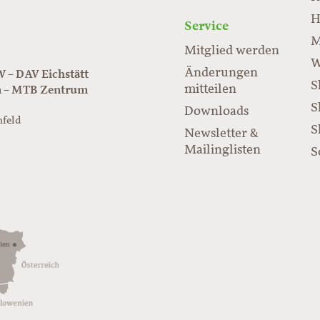
rabloc.de
ard
H
Service
M
Mitglied werden
W
Änderungen
– DAV Eichstätt
S
mitteilen
n – MTB Zentrum
S
Downloads
nfeld
S
Newsletter &
/www.juraflow.de
Mailinglisten
S