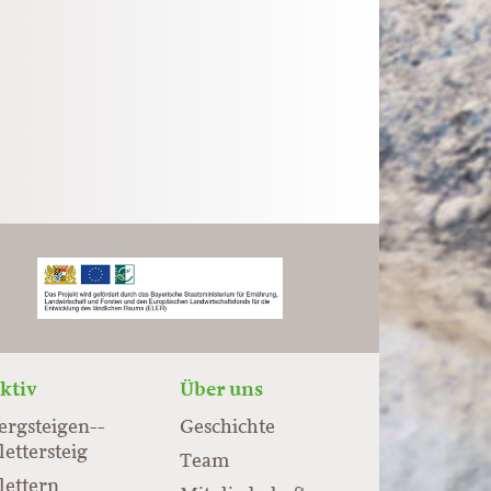
ktiv
Über uns
ergsteigen-­
Geschichte
lettersteig
Team
lettern