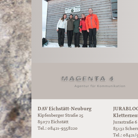
DAV Eichstätt-Neuburg
JURABLOC
Kletterzen
Kipfenberger Straße 25
85072 Eichstätt
Jurastraße 6
Tel.: 08421-9358220
85132
Scher
Tel.:
08421/