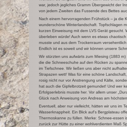
war, jedoch jegliches Gramm Übergewicht der Insa
von jedem Zweiten das Fussende des Bettes auch
Nach einem hervorragenden Frühstück – ja die Ku
wunderschöne Winterlandschaft. Topfschlagen ma
kurzen Einweisung mit dem LVS Gerät gesucht. W
überleben würde! Auch wenn es etwas chaotisc
musste und aus dem Trockenraum versehentlich e
Endlich ist es soweit und wir können unsere Sc
Wir stürzten uns aufwärts zum Miesing (1883 m)
die die Schneeschuhe auf den Rücken zu spanne
im Tiefschnee. Wir ließen uns aber nicht aufhalt
Strapazen wett! Was für eine schöne Landschaft,
rosig nicht nur vor Anstrengung und Kälte, sond
hat auch die Gipfelbrotzeit gemundet! Und wer ken
Erfolgserlebnis musste her. Vor allem unser „Dur
Glück nach Anweisung von Andreas am höchsten 
Eventuell, aber nur vielleicht, hätten wir uns im
Wasserknappheit. Ein Blick auf’s Bergplateau off
Thermoskanne zu füllen. Merke: Schnee-essen ist
zurück zur Hütte zu einer wohlverdienten Maß S