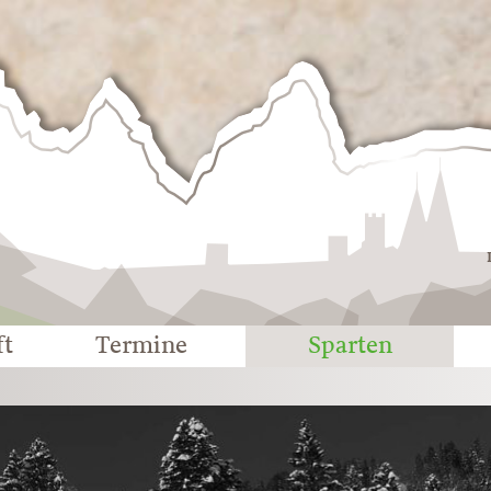
Deutscher
Alpenverein
-
Sektion
Eichstätt
ft
Termine
Sparten