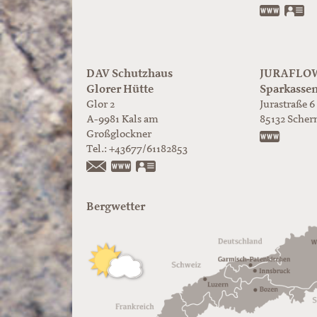
www.ju
vC
DAV Schutzhaus
JURAFLOW 
Glorer Hütte
Sparkasse
Glor 2
Jurastraße 6
A-9981
Kals am
85132
Scher
Großglockner
https:/
Tel.:
+43677/61182853
https://www.glorer-huette.at/
vCard
Bergwetter