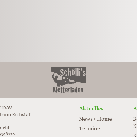
 DAV
Aktuelles
A
trum Eichstätt
News / Home
B
K
nfeld
Termine
9358220
K