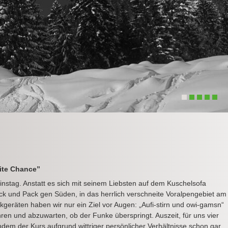
1
2
3
4
5
ite Chance”
instag. Anstatt es sich mit seinem Liebsten auf dem Kuschelsofa
Sack und Pack gen Süden, in das herrlich verschneite Voralpengebiet am
geräten haben wir nur ein Ziel vor Augen: „Aufi-stirn und owi-gamsn“
en und abzuwarten, ob der Funke überspringt. Auszeit, für uns vier
dem der Kurs aufgrund wittriger persönlicher Verhältnisse schon gar