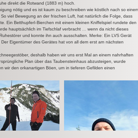
uhe direkt die Rotwand (1883 m) hoch.
inigung nötig und es ist kaum zu beschreiben wie köstlich nach so eine
viel Bewegung an der frischen Luft, hat natürlich die Folge, dass
te. Ein Betthupferl-Bierchen mit einem kleinen Kniffelspiel rundete den
rde hauptsächlich im Tiefschlaf verbracht … wenn da nicht dieses
Ruhestörer und konnte ihn auch ausschalten. Merke: Ein LVS Gerät
Der Eigentümer des Gerätes hat von all dem erst am nächsten
Schneegestöber, deshalb haben wir uns erst Mal an einem nahrhaften
 ursprüngliche Plan über das Taubensteinhaus abzusteigen, wurde
 wir den orkanartigen Böen, um in tieferen Gefilden einen