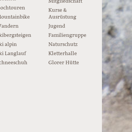
Mitgliedschaft
ochtouren
Kurse &
ountainbike
Ausrüstung
andern
Jugend
kibergsteigen
Familiengruppe
ki alpin
Naturschutz
ki Langlauf
Kletterhalle
chneeschuh
Glorer Hütte