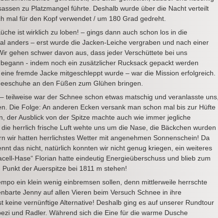
ssen zu Platzmangel führte. Deshalb wurde über die Nacht verteilt
 mal für den Kopf verwendet / um 180 Grad gedreht.
̈che ist wirklich zu loben! – gings dann auch schon los in die
l anders – erst wurde die Jacken-Leiche vergraben und nach einer
ir gehen schwer davon aus, dass jeder Verschüttete bei uns
h begann - indem noch ein zusätzlicher Rucksack gepackt werden
ine fremde Jacke mitgeschleppt wurde – war die Mission erfolgreich.
hneeschuhe an den Füßen zum Glühen bringen.
 – teilweise war der Schnee schon etwas matschig und veranlasste uns
n. Die Folge: An anderen Ecken versank man schon mal bis zur Hüfte
en, der Ausblick von der Spitze machte auch wie immer jegliche
 die herrlich frische Luft wehte uns um die Nase, die Bäckchen wurden
ern wir hatten herrlichstes Wetter mit angenehmen Sonnenschein! Da
nt das nicht, natürlich konnten wir nicht genug kriegen, ein weiteres
acell-Hase“ Florian hatte eindeutig Energieüberschuss und blieb zum
Punkt der Auerspitze bei 1811 m stehen!
 Tempo ein klein wenig einbremsen sollen, denn mittlerweile herrschte
enbarte Jenny auf allen Vieren beim Versuch Schnee in ihre
 keine vernünftige Alternative! Deshalb ging es auf unserer Rundtour
pezi und Radler. Während sich die Eine für die warme Dusche