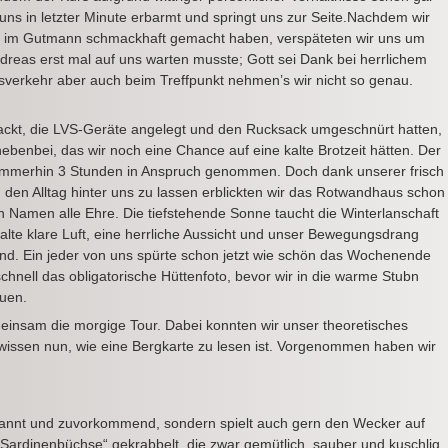
 uns in letzter Minute erbarmt und springt uns zur Seite.Nachdem wir
er im Gutmann schmackhaft gemacht haben, verspäteten wir uns um
dreas erst mal auf uns warten musste; Gott sei Dank bei herrlichem
gsverkehr aber auch beim Treffpunkt nehmen’s wir nicht so genau.
ackt, die LVS-Geräte angelegt und den Rucksack umgeschnürt hatten,
ebenbei, das wir noch eine Chance auf eine kalte Brotzeit hätten. Der
e immerhin 3 Stunden in Anspruch genommen. Doch dank unserer frisch
den Alltag hinter uns zu lassen erblickten wir das Rotwandhaus schon
 Namen alle Ehre. Die tiefstehende Sonne taucht die Winterlanschaft
 kalte klare Luft, eine herrliche Aussicht und unser Bewegungsdrang
d. Ein jeder von uns spürte schon jetzt wie schön das Wochenende
schnell das obligatorische Hüttenfoto, bevor wir in die warme Stubn
euen.
meinsam die morgige Tour. Dabei konnten wir unser theoretisches
d wissen nun, wie eine Bergkarte zu lesen ist. Vorgenommen haben wir
tspannt und zuvorkommend, sondern spielt auch gern den Wecker auf
ardinenbüchse“ gekrabbelt, die zwar gemütlich, sauber und kuschlig