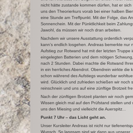
nicht hätte zustande kommen dürfen, hat er sich
uns den Theorierkurs vorab bei einer halben Bi
eine Stunde am Treffpunkt. Mit der Folge, das An
Sonnenchein. Mit der Pünktlichkeit beim Zahlun
Jawohl, da müssen wir noch dran arbeiten.
Nachdem wir unsere Ausstattung ordentlich verp
kann’s endlich losgehen. Andreas bemerkte nur n
Aufstieg zur Rotwand hat mit der letzten Trupp
eingelegten Batterien und dem nötigen Schwung, 
nach 2 Stunden. Dabei machte die Rotwand Ihren
in ein herrliches Abendrot. Obendrein wirkte die
schon während des Aufstiegs wunderbar wohltuen
wird. Glücklich und zufrieden schießen wir noch 
reinschnein und uns auf eine zünftige Brotzeit fr
Nach der zünftigen Brotzeit planten wir noch ge
Wissen gleich mal auf den Prüfstand stellen un
uns den Miesing und vielleicht die Auerspitz...
Punkt 7 Uhr – das Licht geht an.
Unser Kursleiter Andreas ist nicht nur tiefenen
Wunsch. So langsam sind wir dann aus unserer „S