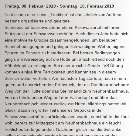
Freitag, 08. Februar 2019 - Sonntag, 10. Februar 2019
Fast schon eine kleine „Tradition“ ist das jährlich von Andreas
bestens organisierte und geleitete
Schneeschuhtourenwochenende im Kleinwalsertal mit Ihrem
Stützpunkt der Schwarzwasserhütte. Auch dieses Jahr hatte sich
eine motivierte Gruppe zusammengefunden, um bei super
Schneebedingungen und gelegentlich windigem Wetter, eigene
Spuren im Schnee zu hinterlassen. Bei besten Bedingungen
ging‘s am Anreisetag auf die Hütte um anschließend noch den
Hähnlekopf zu ersteigen. Bei einer abschließende LVS Übung
konnten einige ihre Fertigkeiten und Kenntnisse in diesem
Bereich weiter vertiefen. Am nächsten Tag startete, nach einem
guten und ausreichenden Frühstück, der als Rundtour machbare
Weg von der Hütte über das Steinmandl zum Neuhornbachhaus.
Von da führte unser Weg auf den Falzerkopf und über das
Neuhornbachjoch wieder zurück zur Hütte. Allerdings hatten wir
Glück, dass ein großer Teil unseres Gepäcks in der
Schwarzwasserhütte zurückgelassen wurde, sonst hätte die Tour
wohl bereits zur Mittagszeit am Neuhornbachhaus ein feucht
fröhliches Ende gefunden. Nachdem gleich mal die Getränke
selbst eingeschenkt werden konnten und mussten und der