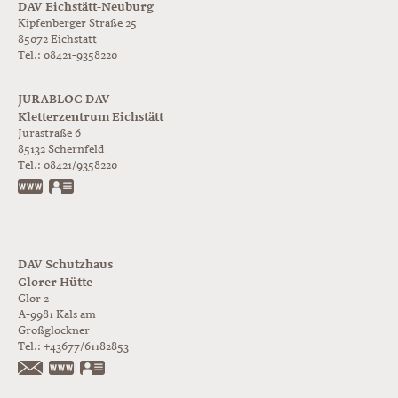
DAV Eichstätt-Neuburg
Kipfenberger Straße 25
85072 Eichstätt
Tel.: 08421-9358220
JURABLOC DAV
Kletterzentrum Eichstätt
Jurastraße 6
85132
Schernfeld
Tel.:
08421/9358220
www.jurabloc.de
vCard
DAV Schutzhaus
Glorer Hütte
Glor 2
A-9981
Kals am
Großglockner
Tel.:
+43677/61182853
https://www.glorer-huette.at/
vCard