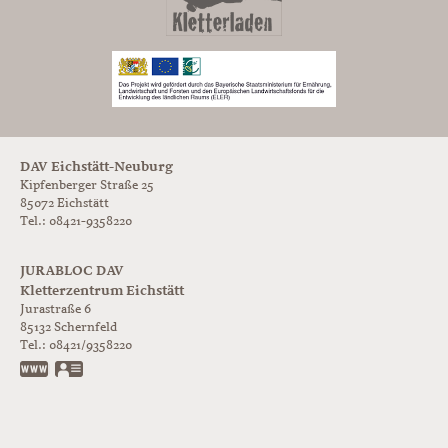
DAV Eichstätt-Neuburg
Kipfenberger Straße 25
85072 Eichstätt
Tel.: 08421-9358220
JURABLOC DAV
Kletterzentrum Eichstätt
Jurastraße 6
85132
Schernfeld
Tel.:
08421/9358220
www.jurabloc.de
vCard