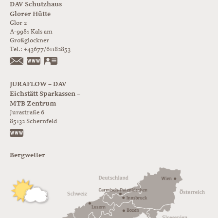
DAV Schutzhaus
Glorer Hütte
Glor 2
A-9981
Kals am
Großglockner
Tel.:
+43677/61182853
https://www.glorer-huette.at/
vCard
JURAFLOW – DAV
Eichstätt Sparkassen –
MTB Zentrum
Jurastraße 6
85132
Schernfeld
https://www.juraflow.de
Bergwetter