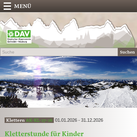
MENÜ
Deu
Alp
-
Sek
Suchen
Eich
01.01.2026 - 31.12.2026
Klettern
AK-KL-27-26
Kletterstunde für Kinder