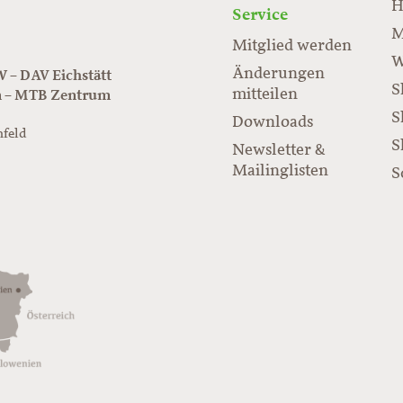
H
Service
M
Mitglied werden
W
Änderungen
– DAV Eichstätt
S
mitteilen
n – MTB Zentrum
S
Downloads
nfeld
S
Newsletter &
/www.juraflow.de
Mailinglisten
S