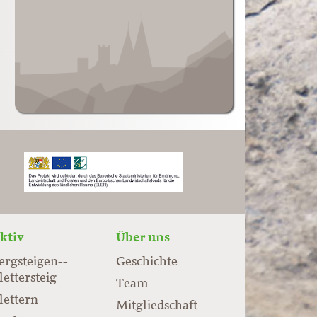
ktiv
Über uns
ergsteigen-­
Geschichte
lettersteig
Team
lettern
Mitgliedschaft