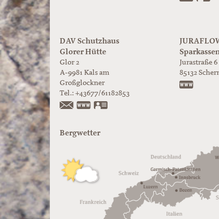
DAV Schutzhaus
JURAFLOW 
Glorer Hütte
Sparkasse
Glor 2
Jurastraße 6
A-9981
Kals am
85132
Scher
Großglockner
https:/
Tel.:
+43677/61182853
https://www.glorer-huette.at/
vCard
Bergwetter