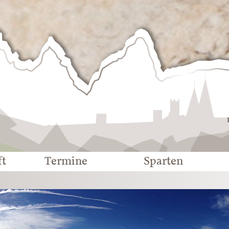
Deutscher
Alpenverein
-
Sektion
Eichstätt
ft
Termine
Sparten