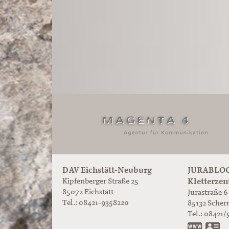
DAV Eichstätt-Neuburg
JURABLOC
Kletterzen
Kipfenberger Straße 25
85072 Eichstätt
Jurastraße 6
Tel.: 08421-9358220
85132
Scher
Tel.:
08421/
www.ju
vC