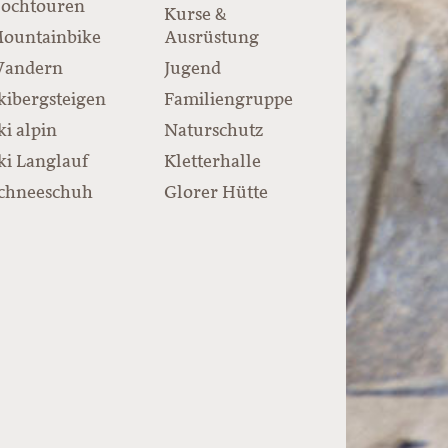
ochtouren
Kurse &
ountainbike
Ausrüstung
andern
Jugend
kibergsteigen
Familiengruppe
ki alpin
Naturschutz
ki Langlauf
Kletterhalle
chneeschuh
Glorer Hütte