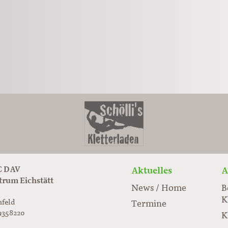
 DAV
Aktuelles
A
trum Eichstätt
News / Home
B
K
nfeld
Termine
9358220
K
rabloc.de
ard