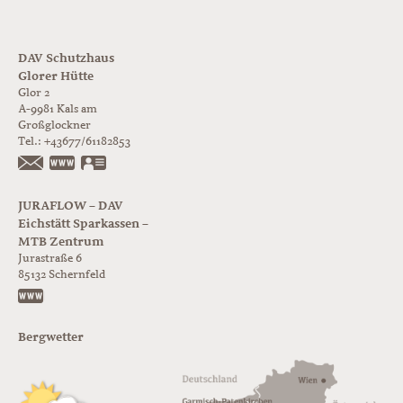
DAV Schutzhaus
Glorer Hütte
Glor 2
A-9981
Kals am
Großglockner
Tel.:
+43677/61182853
https://www.glorer-huette.at/
vCard
JURAFLOW – DAV
Eichstätt Sparkassen –
MTB Zentrum
Jurastraße 6
85132
Schernfeld
https://www.juraflow.de
Bergwetter