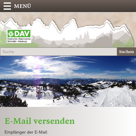
MENÜ
Deu
Alp
-
Sek
Suchen
Eich
E-Mail versenden
Empfänger der E-Mail: