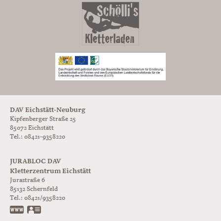
DAV Eichstätt-Neuburg
Kipfenberger Straße 25
85072 Eichstätt
Tel.: 08421-9358220
JURABLOC DAV
Kletterzentrum Eichstätt
Jurastraße 6
85132
Schernfeld
Tel.:
08421/9358220
www.jurabloc.de
vCard