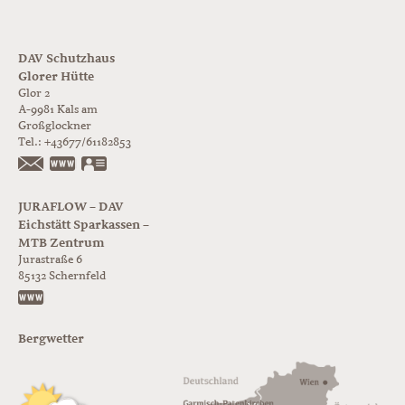
DAV Schutzhaus
Glorer Hütte
Glor 2
A-9981
Kals am
Großglockner
Tel.:
+43677/61182853
https://www.glorer-huette.at/
vCard
JURAFLOW – DAV
Eichstätt Sparkassen –
MTB Zentrum
Jurastraße 6
85132
Schernfeld
https://www.juraflow.de
Bergwetter