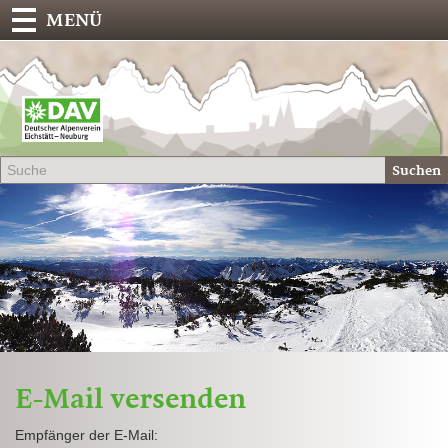
MENÜ
Deu
Alp
-
Sek
Suchen
Eich
E-Mail versenden
Empfänger der E-Mail: