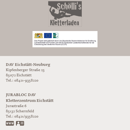
DAV Eichstätt-Neuburg
Kipfenberger Straße 25
85072 Eichstätt
Tel.: 08421-9358220
JURABLOC DAV
Kletterzentrum Eichstätt
Jurastraße 6
85132
Schernfeld
Tel.:
08421/9358220
www.jurabloc.de
vCard