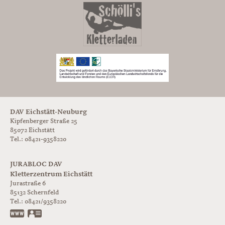
DAV Eichstätt-Neuburg
Kipfenberger Straße 25
85072 Eichstätt
Tel.: 08421-9358220
JURABLOC DAV
Kletterzentrum Eichstätt
Jurastraße 6
85132
Schernfeld
Tel.:
08421/9358220
www.jurabloc.de
vCard