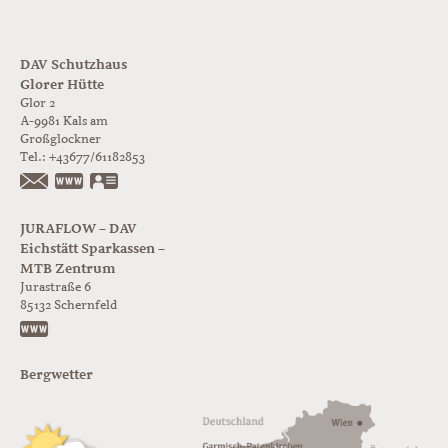
DAV Schutzhaus
Glorer Hütte
Glor 2
A-9981
Kals am
Großglockner
Tel.:
+43677/61182853
https://www.glorer-huette.at/
vCard
JURAFLOW – DAV
Eichstätt Sparkassen –
MTB Zentrum
Jurastraße 6
85132
Schernfeld
https://www.juraflow.de
Bergwetter