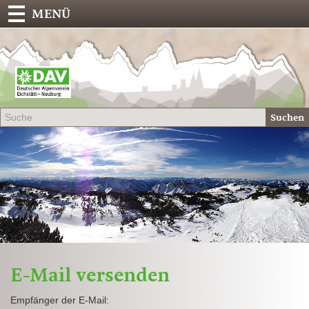
MENÜ
Deu
Alp
-
Sek
Suchen
Eich
E-Mail versenden
Empfänger der E-Mail: