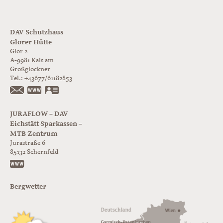
DAV Schutzhaus
Glorer Hütte
Glor 2
A-9981
Kals am
Großglockner
Tel.:
+43677/61182853
https://www.glorer-huette.at/
vCard
JURAFLOW – DAV
Eichstätt Sparkassen –
MTB Zentrum
Jurastraße 6
85132
Schernfeld
https://www.juraflow.de
Bergwetter