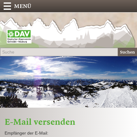
MENÜ
Deu
Alp
-
Sek
Suchen
Eich
E-Mail versenden
Empfänger der E-Mail: