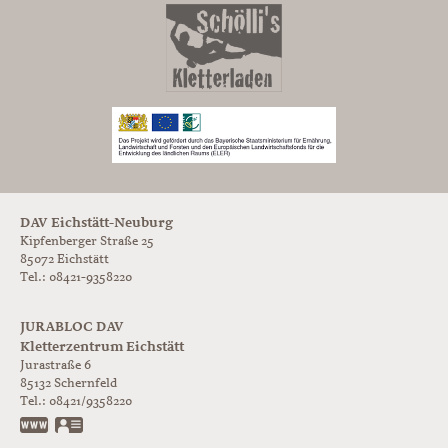
DAV Eichstätt-Neuburg
Kipfenberger Straße 25
85072 Eichstätt
Tel.: 08421-9358220
JURABLOC DAV
Kletterzentrum Eichstätt
Jurastraße 6
85132
Schernfeld
Tel.:
08421/9358220
www.jurabloc.de
vCard