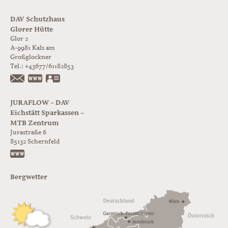
DAV Schutzhaus
Glorer Hütte
Glor 2
A-9981
Kals am
Großglockner
Tel.:
+43677/61182853
https://www.glorer-huette.at/
vCard
JURAFLOW – DAV
Eichstätt Sparkassen –
MTB Zentrum
Jurastraße 6
85132
Schernfeld
https://www.juraflow.de
Bergwetter