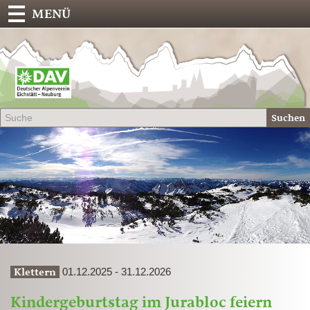
MENÜ
Deu
Alp
-
Sek
Suchen
Eich
01.12.2025 - 31.12.2026
Klettern
Kindergeburtstag im Jurabloc feiern