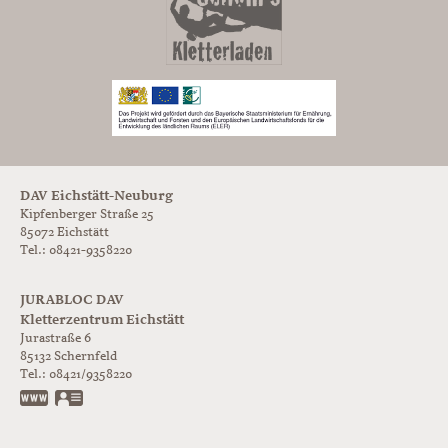
DAV Eichstätt-Neuburg
Kipfenberger Straße 25
85072 Eichstätt
Tel.: 08421-9358220
JURABLOC DAV
Kletterzentrum Eichstätt
Jurastraße 6
85132
Schernfeld
Tel.:
08421/9358220
www.jurabloc.de
vCard