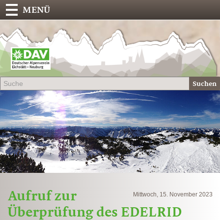
MENÜ
Deu
Alp
-
Sek
Suchen
Eich
Aufruf zur
Mittwoch, 15. November 2023
Überprüfung des EDELRID