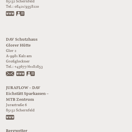
85132
Schernfeld
Tel.:
08421/9358220
www.jurabloc.de
vCard
DAV Schutzhaus
Glorer Hütte
Glor 2
A-9981
Kals am
Großglockner
Tel.:
+43677/61182853
https://www.glorer-huette.at/
vCard
JURAFLOW – DAV
Eichstätt Sparkassen –
MTB Zentrum
Jurastraße 6
85132
Schernfeld
https://www.juraflow.de
Bergwetter