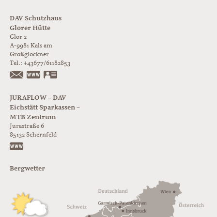
DAV Schutzhaus
Glorer Hütte
Glor 2
A-9981
Kals am
Großglockner
Tel.:
+43677/61182853
https://www.glorer-huette.at/
vCard
JURAFLOW – DAV
Eichstätt Sparkassen –
MTB Zentrum
Jurastraße 6
85132
Schernfeld
https://www.juraflow.de
Bergwetter