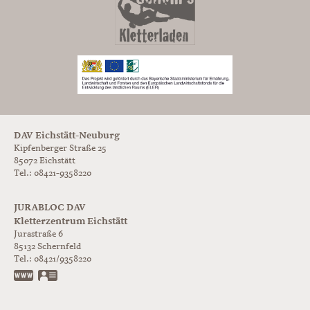
DAV Eichstätt-Neuburg
Kipfenberger Straße 25
85072 Eichstätt
Tel.: 08421-9358220
JURABLOC DAV
Kletterzentrum Eichstätt
Jurastraße 6
85132
Schernfeld
Tel.:
08421/9358220
www.jurabloc.de
vCard