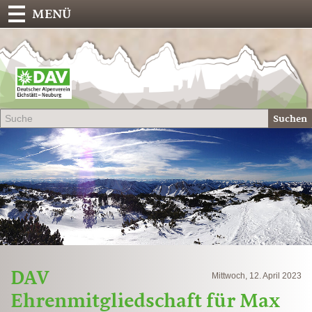
MENÜ
Deu
Alp
-
Sek
Suchen
Eich
DAV
Mittwoch, 12. April 2023
Ehrenmitgliedschaft für Max