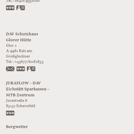
Tel.:
08421/9358220
www.jurabloc.de
vCard
DAV Schutzhaus
Glorer Hütte
Glor 2
A-9981
Kals am
Großglockner
Tel.:
+43677/61182853
https://www.glorer-huette.at/
vCard
JURAFLOW – DAV
Eichstätt Sparkassen –
MTB Zentrum
Jurastraße 6
85132
Schernfeld
https://www.juraflow.de
Bergwetter