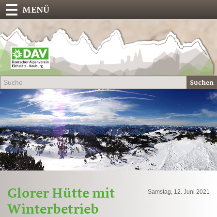
MENÜ
Deu
Alp
-
Sek
Suchen
Eich
Glorer Hütte mit
Samstag, 12. Juni 2021
Winterbetrieb