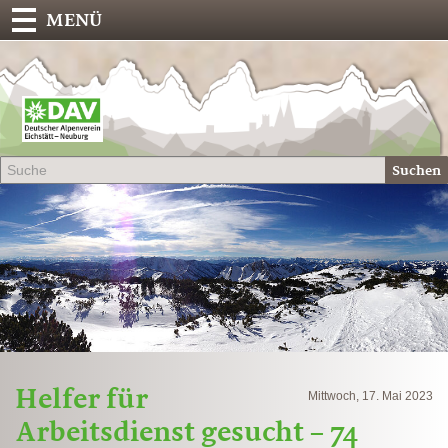
MENÜ
Deu
Alp
-
Sek
Suchen
Eich
Helfer für
Mittwoch, 17. Mai 2023
Arbeitsdienst gesucht – 74