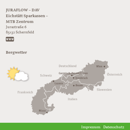
JURAFLOW – DAV
Eichstätt Sparkassen –
MTB Zentrum
Jurastraße 6
85132
Schernfeld
https://www.juraflow.de
Bergwetter
Impressum
|
Datenschutz