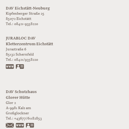
DAV Eichstätt-Neuburg
Kipfenberger Straße 25
85072 Eichstätt
Tel.: 08421-9358220
JURABLOC DAV
Kletterzentrum Eichstätt
Jurastraße 6
85132
Schernfeld
Tel.:
08421/9358220
www.jurabloc.de
vCard
DAV Schutzhaus
Glorer Hütte
Glor 2
A-9981
Kals am
Großglockner
Tel.:
+43677/61182853
https://www.glorer-huette.at/
vCard