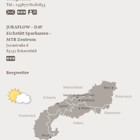
Tel.:
+43677/61182853
https://www.glorer-huette.at/
vCard
JURAFLOW – DAV
Eichstätt Sparkassen –
MTB Zentrum
Jurastraße 6
85132
Schernfeld
https://www.juraflow.de
Bergwetter