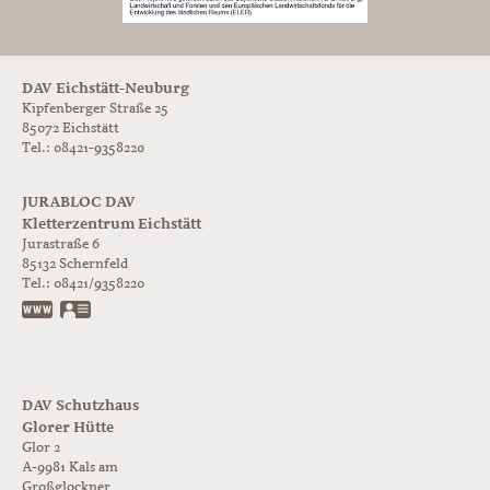
DAV Eichstätt-Neuburg
Kipfenberger Straße 25
85072 Eichstätt
Tel.: 08421-9358220
JURABLOC DAV
Kletterzentrum Eichstätt
Jurastraße 6
85132
Schernfeld
Tel.:
08421/9358220
www.jurabloc.de
vCard
DAV Schutzhaus
Glorer Hütte
Glor 2
A-9981
Kals am
Großglockner