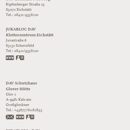
Kipfenberger Straße 25
85072 Eichstätt
Tel.: 08421-9358220
JURABLOC DAV
Kletterzentrum Eichstätt
Jurastraße 6
85132
Schernfeld
Tel.:
08421/9358220
www.jurabloc.de
vCard
DAV Schutzhaus
Glorer Hütte
Glor 2
A-9981
Kals am
Großglockner
Tel.:
+43677/61182853
https://www.glorer-huette.at/
vCard