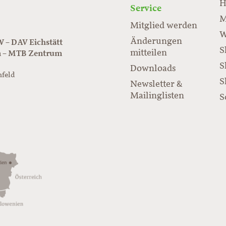
H
Service
M
Mitglied werden
W
Änderungen
– DAV Eichstätt
S
mitteilen
n – MTB Zentrum
S
Downloads
nfeld
S
Newsletter &
/www.juraflow.de
Mailinglisten
S