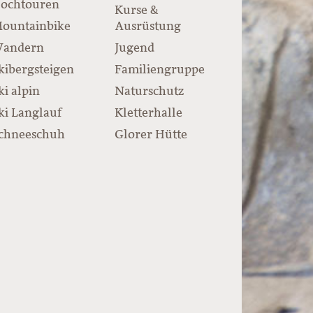
ochtouren
Kurse &
ountainbike
Ausrüstung
andern
Jugend
kibergsteigen
Familiengruppe
ki alpin
Naturschutz
ki Langlauf
Kletterhalle
chneeschuh
Glorer Hütte