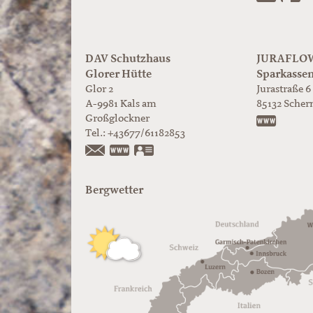
DAV Schutzhaus
JURAFLOW 
Glorer Hütte
Sparkasse
Glor 2
Jurastraße 6
A-9981
Kals am
85132
Scher
Großglockner
https:/
Tel.:
+43677/61182853
https://www.glorer-huette.at/
vCard
Bergwetter