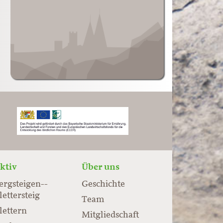
ktiv
Über uns
ergsteigen-­
Geschichte
lettersteig
Team
lettern
Mitgliedschaft