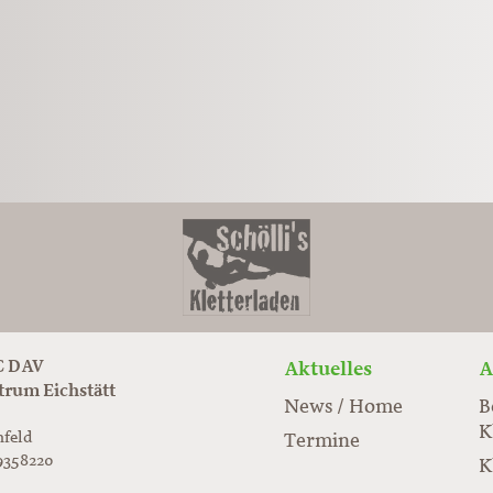
 DAV
Aktuelles
A
trum Eichstätt
News / Home
B
K
nfeld
Termine
9358220
K
rabloc.de
ard