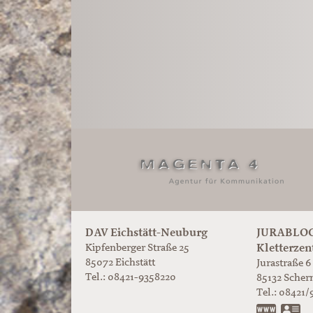
DAV Eichstätt-Neuburg
JURABLOC
Kletterzen
Kipfenberger Straße 25
85072 Eichstätt
Jurastraße 6
Tel.: 08421-9358220
85132
Scher
Tel.:
08421/
www.ju
vC