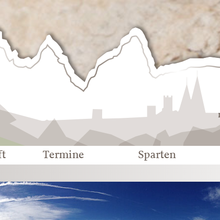
Deutscher
Alpenverein
-
Sektion
Eichstätt
ft
Termine
Sparten