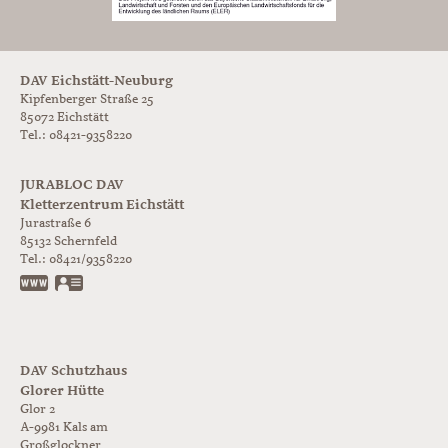
DAV Eichstätt-Neuburg
Kipfenberger Straße 25
85072 Eichstätt
Tel.: 08421-9358220
JURABLOC DAV
Kletterzentrum Eichstätt
Jurastraße 6
85132
Schernfeld
Tel.:
08421/9358220
www.jurabloc.de
vCard
DAV Schutzhaus
Glorer Hütte
Glor 2
A-9981
Kals am
Großglockner