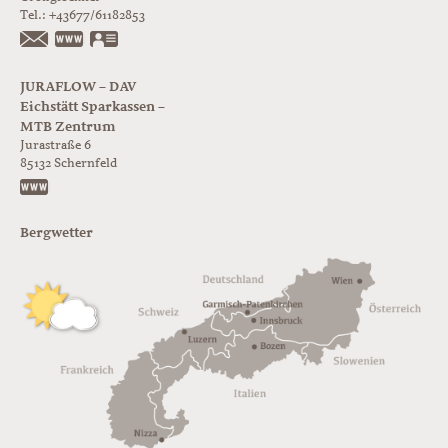
Tel.:
+43677/61182853
https://www.glorer-huette.at/
vCard
JURAFLOW – DAV
Eichstätt Sparkassen –
MTB Zentrum
Jurastraße 6
85132
Schernfeld
https://www.juraflow.de
Bergwetter