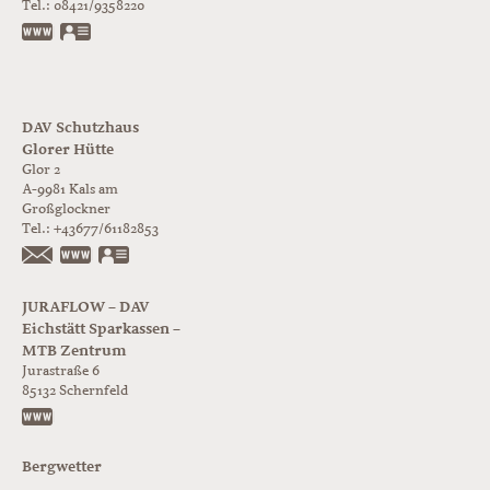
Tel.:
08421/9358220
www.jurabloc.de
vCard
DAV Schutzhaus
Glorer Hütte
Glor 2
A-9981
Kals am
Großglockner
Tel.:
+43677/61182853
https://www.glorer-huette.at/
vCard
JURAFLOW – DAV
Eichstätt Sparkassen –
MTB Zentrum
Jurastraße 6
85132
Schernfeld
https://www.juraflow.de
Bergwetter