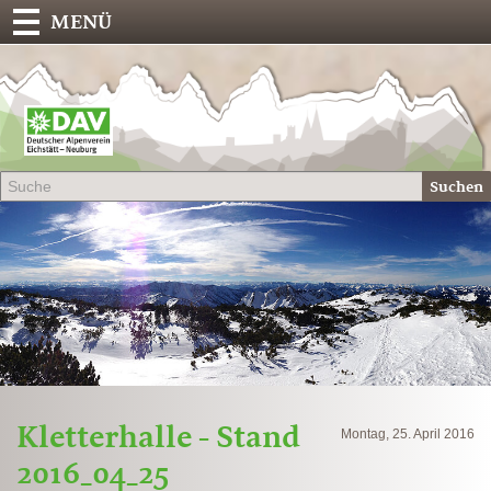
MENÜ
Deu
Alp
-
Sek
Suchen
Eich
Kletterhalle - Stand
Montag, 25. April 2016
2016_04_25