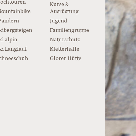
ochtouren
Kurse &
ountainbike
Ausrüstung
andern
Jugend
kibergsteigen
Familiengruppe
ki alpin
Naturschutz
ki Langlauf
Kletterhalle
chneeschuh
Glorer Hütte