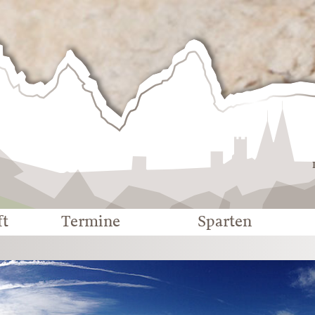
Deutscher
Alpenverein
-
Sektion
Eichstätt
ft
Termine
Sparten