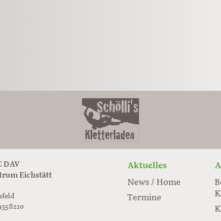
 DAV
Aktuelles
A
trum Eichstätt
News / Home
B
K
nfeld
Termine
9358220
K
rabloc.de
ard