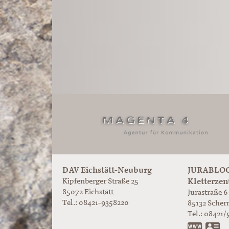
DAV Eichstätt-Neuburg
JURABLOC
Kletterzen
Kipfenberger Straße 25
85072 Eichstätt
Jurastraße 6
Tel.: 08421-9358220
85132
Scher
Tel.:
08421/
www.ju
vC