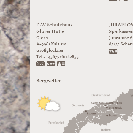
DAV Schutzhaus
JURAFLOW 
Glorer Hütte
Sparkasse
Glor 2
Jurastraße 6
A-9981
Kals am
85132
Scher
Großglockner
https:/
Tel.:
+43677/61182853
https://www.glorer-huette.at/
vCard
Bergwetter