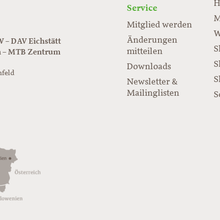
H
Service
M
Mitglied werden
W
Änderungen
– DAV Eichstätt
S
mitteilen
n – MTB Zentrum
S
Downloads
nfeld
S
Newsletter &
/www.juraflow.de
Mailinglisten
S