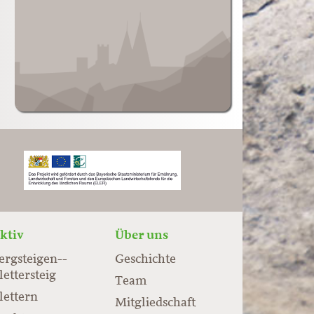
ktiv
Über uns
ergsteigen-­
Geschichte
lettersteig
Team
lettern
Mitgliedschaft