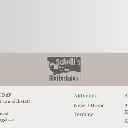
 DAV
Aktuelles
A
trum Eichstätt
News / Home
B
K
nfeld
Termine
9358220
K
rabloc.de
ard