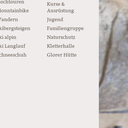
ochtouren
Kurse &
ountainbike
Ausrüstung
andern
Jugend
kibergsteigen
Familiengruppe
ki alpin
Naturschutz
ki Langlauf
Kletterhalle
chneeschuh
Glorer Hütte