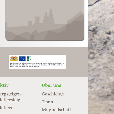
ktiv
Über uns
ergsteigen-­
Geschichte
lettersteig
Team
lettern
Mitgliedschaft