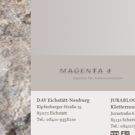
DAV Eichstätt-Neuburg
JURABLOC
Kletterzen
Kipfenberger Straße 25
85072 Eichstätt
Jurastraße 6
Tel.: 08421-9358220
85132
Scher
Tel.:
08421/
www.ju
vC