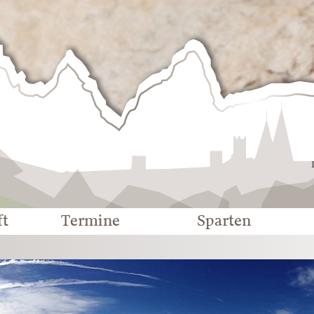
Deutscher
Alpenverein
-
Sektion
Eichstätt
ft
Termine
Sparten