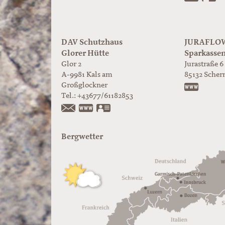
DAV Schutzhaus
JURAFLOW 
Glorer Hütte
Sparkasse
Glor 2
Jurastraße 6
A-9981
Kals am
85132
Scher
Großglockner
https:/
Tel.:
+43677/61182853
https://www.glorer-huette.at/
vCard
Bergwetter