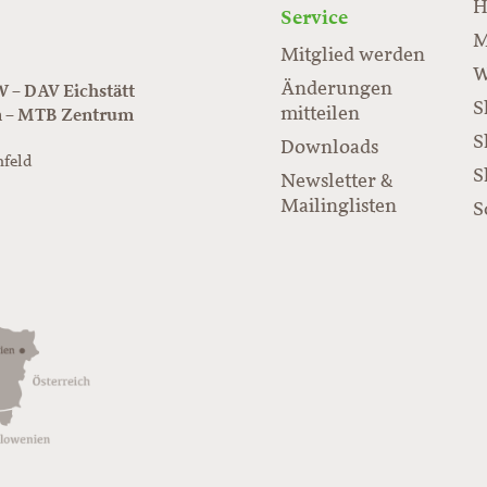
H
Service
M
Mitglied werden
W
Änderungen
– DAV Eichstätt
S
mitteilen
n – MTB Zentrum
S
Downloads
nfeld
S
Newsletter &
/www.juraflow.de
Mailinglisten
S