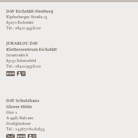
DAV Eichstätt-Neuburg
Kipfenberger Straße 25
85072 Eichstätt
Tel.: 08421-9358220
JURABLOC DAV
Kletterzentrum Eichstätt
Jurastraße 6
85132
Schernfeld
Tel.:
08421/9358220
www.jurabloc.de
vCard
DAV Schutzhaus
Glorer Hütte
Glor 2
A-9981
Kals am
Großglockner
Tel.:
+43677/61182853
https://www.glorer-huette.at/
vCard