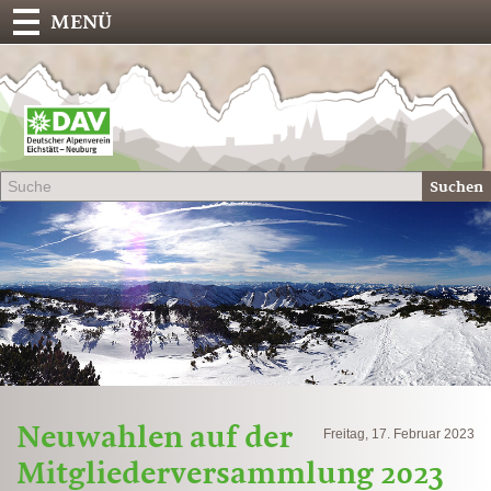
MENÜ
Deu
Alp
-
Sek
Suchen
Eich
Neuwahlen auf der
Freitag, 17. Februar 2023
Mitgliederversammlung 2023