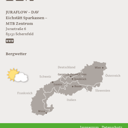
JURAFLOW – DAV
Eichstätt Sparkassen –
MTB Zentrum
Jurastraße 6
85132
Schernfeld
https://www.juraflow.de
Bergwetter
Impressum
|
Datenschutz