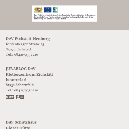
DAV Eichstätt-Neuburg
Kipfenberger Straße 25
85072 Eichstätt
Tel.: 08421-9358220
JURABLOC DAV
Kletterzentrum Eichstätt
Jurastraße 6
85132
Schernfeld
Tel.:
08421/9358220
www.jurabloc.de
vCard
DAV Schutzhaus
Glorer Hütte