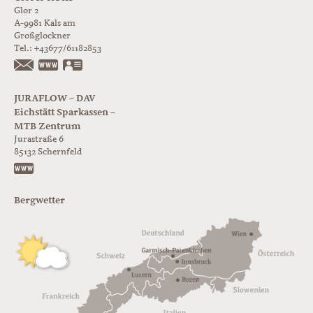
Glor 2
A-9981
Kals am
Großglockner
Tel.:
+43677/61182853
https://www.glorer-huette.at/
vCard
JURAFLOW – DAV
Eichstätt Sparkassen –
MTB Zentrum
Jurastraße 6
85132
Schernfeld
https://www.juraflow.de
Bergwetter