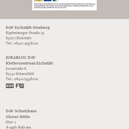
DAV Eichstätt-Neuburg
Kipfenberger Straße 25
85072 Eichstätt
Tel.: 08421-9358220
JURABLOC DAV
Kletterzentrum Eichstätt
Jurastraße 6
85132
Schernfeld
Tel.:
08421/9358220
www.jurabloc.de
vCard
DAV Schutzhaus
Glorer Hütte
Glor 2
A-9981
Kals am