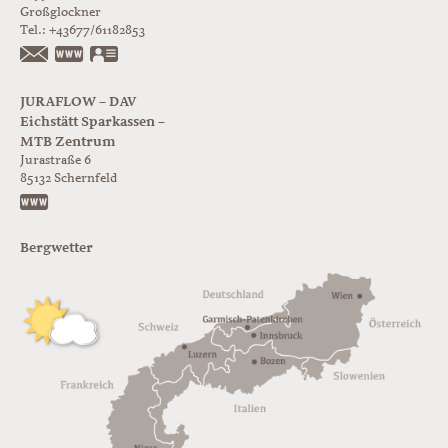
Großglockner
Tel.:
+43677/61182853
https://www.glorer-huette.at/
vCard
JURAFLOW – DAV
Eichstätt Sparkassen –
MTB Zentrum
Jurastraße 6
85132
Schernfeld
https://www.juraflow.de
Bergwetter