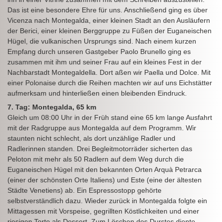
Das ist eine besondere Ehre für uns. Anschließend ging es über
Vicenza nach Montegalda, einer kleinen Stadt an den Ausläufern
der Berici, einer kleinen Berggruppe zu Füßen der Euganeischen
Hügel, die vulkanischen Ursprungs sind. Nach einem kurzen
Empfang durch unseren Gastgeber Paolo Brunello ging es
zusammen mit ihm und seiner Frau auf ein kleines Fest in der
Nachbarstadt Montegaldella. Dort aßen wir Paella und Dolce. Mit
einer Polonaise durch die Reihen machten wir auf uns Eichstätter
aufmerksam und hinterließen einen bleibenden Eindruck.
7. Tag: Montegalda, 65 km
Gleich um 08:00 Uhr in der Früh stand eine 65 km lange Ausfahrt
mit der Radgruppe aus Montegalda auf dem Programm. Wir
staunten nicht schlecht, als dort unzählige Radler und
Radlerinnen standen. Drei Begleitmotorräder sicherten das
Peloton mit mehr als 50 Radlern auf dem Weg durch die
Euganeischen Hügel mit den bekannten Orten Arquà Petrarca
(einer der schönsten Orte Italiens) und Este (eine der ältesten
Städte Venetiens) ab. Ein Espressostopp gehörte
selbstverständlich dazu. Wieder zurück in Montegalda folgte ein
Mittagessen mit Vorspeise, gegrillten Köstlichkeiten und einer
riesigen Torte als Dessert. Zum Löschen des Durstes diente