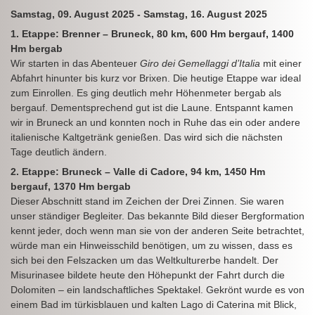
Samstag, 09. August 2025 - Samstag, 16. August 2025
1. Etappe: Brenner – Bruneck, 80 km, 600 Hm bergauf, 1400
Hm bergab
Wir starten in das Abenteuer
Giro dei Gemellaggi d’Italia
mit einer
Abfahrt hinunter bis kurz vor Brixen. Die heutige Etappe war ideal
zum Einrollen. Es ging deutlich mehr Höhenmeter bergab als
bergauf. Dementsprechend gut ist die Laune. Entspannt kamen
wir in Bruneck an und konnten noch in Ruhe das ein oder andere
italienische Kaltgetränk genießen. Das wird sich die nächsten
Tage deutlich ändern.
2. Etappe: Bruneck – Valle di Cadore, 94 km, 1450 Hm
bergauf, 1370 Hm bergab
Dieser Abschnitt stand im Zeichen der Drei Zinnen. Sie waren
unser ständiger Begleiter. Das bekannte Bild dieser Bergformation
kennt jeder, doch wenn man sie von der anderen Seite betrachtet,
würde man ein Hinweisschild benötigen, um zu wissen, dass es
sich bei den Felszacken um das Weltkulturerbe handelt. Der
Misurinasee bildete heute den Höhepunkt der Fahrt durch die
Dolomiten – ein landschaftliches Spektakel. Gekrönt wurde es von
einem Bad im türkisblauen und kalten Lago di Caterina mit Blick,