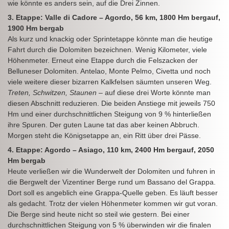
wie könnte es anders sein, auf die Drei Zinnen.
3. Etappe: Valle di Cadore – Agordo, 56 km, 1800 Hm bergauf,
1900 Hm bergab
Als kurz und knackig oder Sprintetappe könnte man die heutige
Fahrt durch die Dolomiten bezeichnen. Wenig Kilometer, viele
Höhenmeter. Erneut eine Etappe durch die Felszacken der
Belluneser Dolomiten. Antelao, Monte Pelmo, Civetta und noch
viele weitere dieser bizarren Kalkfelsen säumten unseren Weg.
Treten, Schwitzen, Staunen
– auf diese drei Worte könnte man
diesen Abschnitt reduzieren. Die beiden Anstiege mit jeweils 750
Hm und einer durchschnittlichen Steigung von 9 % hinterließen
ihre Spuren. Der guten Laune tat das aber keinen Abbruch.
Morgen steht die Königsetappe an, ein Ritt über drei Pässe.
4. Etappe: Agordo – Asiago, 110 km, 2400 Hm bergauf, 2050
Hm bergab
Heute verließen wir die Wunderwelt der Dolomiten und fuhren in
die Bergwelt der Vizentiner Berge rund um Bassano del Grappa.
Dort soll es angeblich eine Grappa-Quelle geben. Es läuft besser
als gedacht. Trotz der vielen Höhenmeter kommen wir gut voran.
Die Berge sind heute nicht so steil wie gestern. Bei einer
durchschnittlichen Steigung von 5 % überwinden wir die finalen