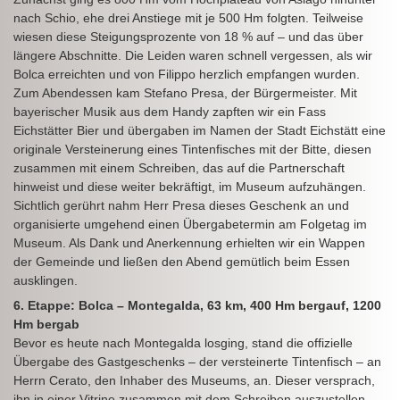
nach Schio, ehe drei Anstiege mit je 500 Hm folgten. Teilweise
wiesen diese Steigungsprozente von 18 % auf – und das über
längere Abschnitte. Die Leiden waren schnell vergessen, als wir
Bolca erreichten und von Filippo herzlich empfangen wurden.
Zum Abendessen kam Stefano Presa, der Bürgermeister. Mit
bayerischer Musik aus dem Handy zapften wir ein Fass
Eichstätter Bier und übergaben im Namen der Stadt Eichstätt eine
originale Versteinerung eines Tintenfisches mit der Bitte, diesen
zusammen mit einem Schreiben, das auf die Partnerschaft
hinweist und diese weiter bekräftigt, im Museum aufzuhängen.
Sichtlich gerührt nahm Herr Presa dieses Geschenk an und
organisierte umgehend einen Übergabetermin am Folgetag im
Museum. Als Dank und Anerkennung erhielten wir ein Wappen
der Gemeinde und ließen den Abend gemütlich beim Essen
ausklingen.
6. Etappe: Bolca – Montegalda, 63 km, 400 Hm bergauf, 1200
Hm bergab
Bevor es heute nach Montegalda losging, stand die offizielle
Übergabe des Gastgeschenks – der versteinerte Tintenfisch – an
Herrn Cerato, den Inhaber des Museums, an. Dieser versprach,
ihn in einer Vitrine zusammen mit dem Schreiben auszustellen.