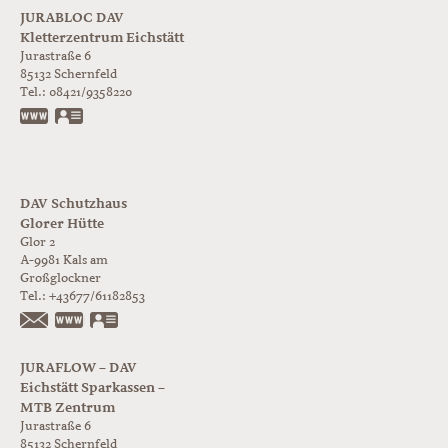
JURABLOC DAV
Kletterzentrum Eichstätt
Jurastraße 6
85132
Schernfeld
Tel.:
08421/9358220
www.jurabloc.de
vCard
DAV Schutzhaus
Glorer Hütte
Glor 2
A-9981
Kals am
Großglockner
Tel.:
+43677/61182853
https://www.glorer-huette.at/
vCard
JURAFLOW – DAV
Eichstätt Sparkassen –
MTB Zentrum
Jurastraße 6
85132
Schernfeld